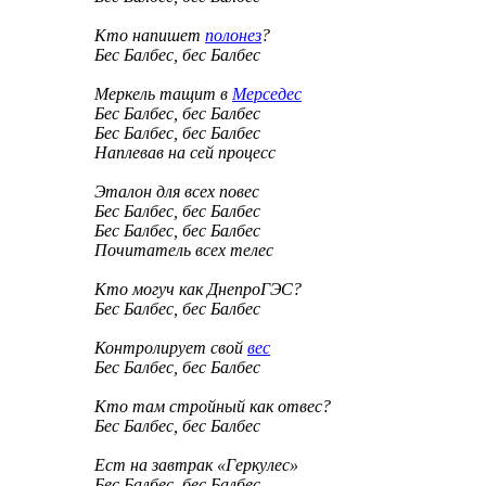
Кто напишет
полонез
?
Бес Балбес, бес Балбес
Меркель тащит в
Мерседес
Бес Балбес, бес Балбес
Бес Балбес, бес Балбес
Наплевав на сей процесс
Эталон для всех повес
Бес Балбес, бес Балбес
Бес Балбес, бес Балбес
Почитатель всех телес
Кто могуч как ДнепроГЭС?
Бес Балбес, бес Балбес
Контролирует свой
вес
Бес Балбес, бес Балбес
Кто там стройный как отвес?
Бес Балбес, бес Балбес
Ест на завтрак «Геркулес»
Бес Балбес, бес Балбес