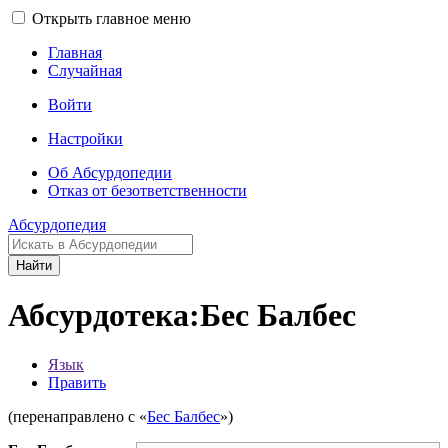
Открыть главное меню
Главная
Случайная
Войти
Настройки
Об Абсурдопедии
Отказ от безответственности
Абсурдопедия
Найти
Абсурдотека:Бес Балбес
Язык
Править
(перенаправлено с «
Бес Балбес
»)