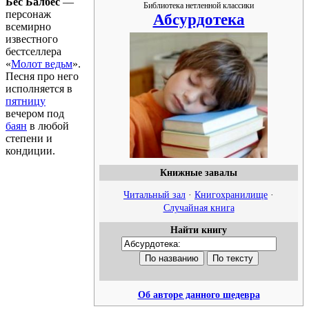
Бес Балбес
—
Библиотека нетленной классики
персонаж
Абсурдотека
всемирно
известного
бестселлера
«
Молот ведьм
».
Песня про него
исполняется в
пятницу
вечером под
баян
в любой
степени и
кондиции.
Книжные завалы
Читальный зал
·
Книгохранилище
·
Случайная книга
Найти книгу
Об авторе данного шедевра