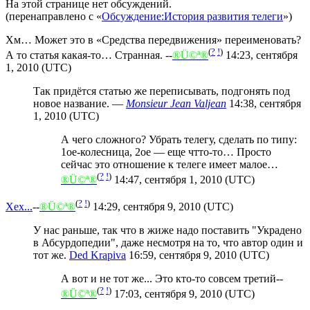
На этой странице нет обсуждений.
(перенаправлено с «
Обсуждение:История развития телеги
»)
Хм… Может это в «Средства передвижения» переименовать?
(
?
!
)
А то статья какая-то… Странная. --
®Ü©ª®
14:23, сентября
1, 2010 (UTC)
Так придётся статью же переписывать, подгонять под
новое название. —
Monsieur Jean Valjean
14:38, сентября
1, 2010 (UTC)
А чего сложного? Убрать телегу, сделать по типу:
1ое-колесница, 2ое — еще чтто-то… Просто
сейчас это отношение к телеге имеет малое…
(
?
!
)
®Ü©ª®
14:47, сентября 1, 2010 (UTC)
(
?
!
)
Хех...
--
®Ü©ª®
14:29, сентября 9, 2010 (UTC)
У нас раньше, так что в жиже надо поставить "Украдено
в Абсурдопедии", даже несмотря на то, что автор один и
тот же.
Ded Krapiva
16:59, сентября 9, 2010 (UTC)
А вот и не тот же... Это кто-то совсем третий--
(
?
!
)
®Ü©ª®
17:03, сентября 9, 2010 (UTC)