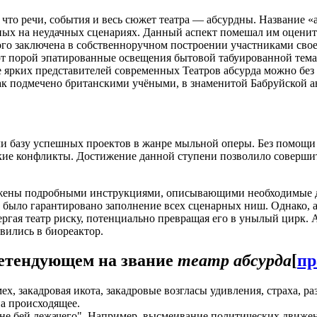
что речи, события и весь сюжет театра — абсурдны. Название «
ных на неудачных сценариях. Данный аспект помешал им оцени
рого заключена в собственноручном построении участниками св
ают порой эпатированные освещения бытовой табуированной тем
е ярких представителей современных Театров абсурда можно бе
как подмечено британскими учёными, в знаменитой Бабруйской а
тали базу успешных проектов в жанре мыльной оперы. Без помощ
кие конфликты. Достижение данной ступени позволило соверши
бжены подробными инструкциями, описывающими необходимые д
 было гарантировано заполнение всех сценарных ниш. Однако, 
ергая театр риску, потенциально превращая его в унылый цирк. 
вились в биореактор.
етендующем на звание
театр абсурда
[
пр
, закадровая икота, закадровые возгласы удивления, страха, р
а происходящее.
е бей лежачего". Например, высмеивание политических движен