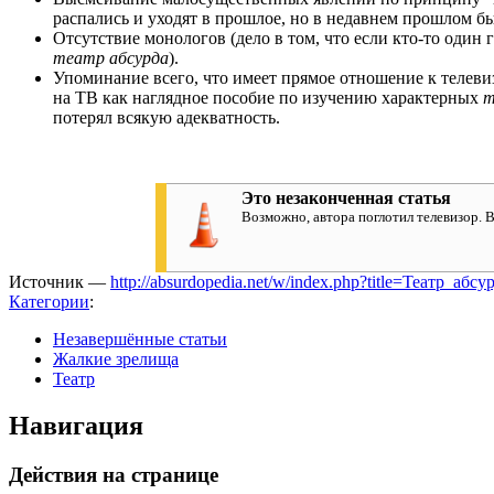
распались и уходят в прошлое, но в недавнем прошлом б
Отсутствие монологов (дело в том, что если кто-то один 
театр абсурда
).
Упоминание всего, что имеет прямое отношение к телев
на ТВ как наглядное пособие по изучению характерных
т
потерял всякую адекватность.
Это незаконченная статья
Возможно, автора поглотил телевизор. 
Источник —
http://absurdopedia.net/w/index.php?title=Театр_аб
Категории
:
Незавершённые статьи
Жалкие зрелища
Театр
Навигация
Действия на странице