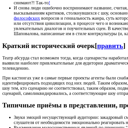
снимают?! Так-то
!
И снова люди ошибочно воспринимают название, считая, 
высказываниям критиков, столкнувшихся с шоу, основан
философских
вопросов и гениальность жанра, суть кото
или отсутствия цивилизации, в процессе чего и возник
увлекательных диалогов и поучительных сцен. В качеств
Шаповалова, написанные им в стиле контркультуры (и, 
Краткий исторический очерк
[
править
]
Театр абсурда стал возможен тогда, когда сценаристы нарабо
выявили наиболее привлекательные для аудитории драматичес
телевидению.
При кастингах уже в самые первые проекты агенты были сна
идентифицировать подходящих под них людей. Таким образом,
шоу тем, кто сценарию не соответствовал, таким образом, подв
сценарий, самоликвидировались, а соответствующие шоу отпра
Типичные приёмы в представлении, пр
Звуки эмоций несуществующей аудитории: закадровый смех
слушателя от необходимости эмоционально реагировать н
Высмеивание малосущественных явлений по принципу "н