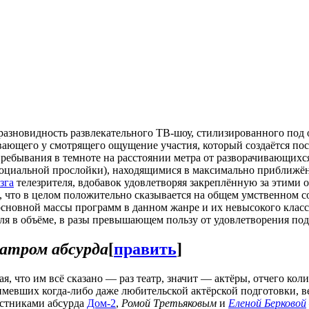
разновидность развлекательного ТВ-шоу, стилизированного под 
вающего у смотрящего ощущение участия, который создаётся п
ебывания в темноте на расстоянии метра от разворачивающихся 
оциальной прослойки), находящимися в максимально приближён
зга
телезрителя, вдобавок удовлетворяя закреплённую за этими
, что в целом положительно сказывается на общем умственном 
основной массы программ в данном жанре и их невысокого клас
еля в объёме, в разы превышающем пользу от удовлетворения по
атром абсурда
[
править
]
, что им всё сказано — раз театр, значит — актёры, отчего кол
имевших когда-либо даже любительской актёрской подготовки, в
астниками абсурда
Дом-2
,
Ромой Третьяковым
и
Еленой Берковой