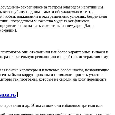
абсурдный» закрепилось за театром благодаря негативным
ть всю глубину поднимаемых и обсуждаемых в театре
оей любви, выживании в экстремальных условиях безденежья
атики, посредством множества мудрых конфликтов,
з преувеличения назвать сюжетины из мемуаров Дани
номалии).
и психологов они отчеканили наиболее характерные типажи и
ть развлекательную революцию и перейти к интерактивному
ля поиска характеры и ключевые особенности, позволяющие
агенты были коррупированы и позволяли принять участие в
Авторы тех программ, которые не смогли на ходу переписать
авить
]
азочарования и др. Этим самым они избавляют зрителя или
ий или коммерческих организаций, которые практически уже