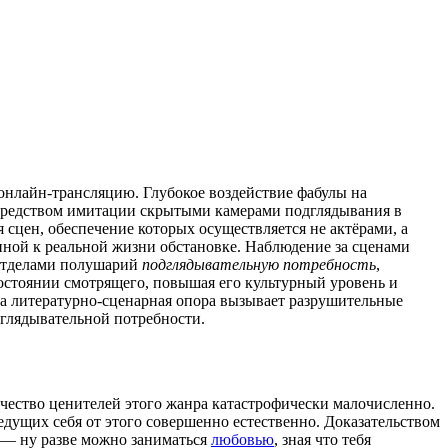
онлайн-трансляцию. Глубокое воздействие фабулы на
осредством имитации скрытыми камерами подглядывания в
сцен, обеспечение которых осуществляется не актёрами, а
ной к реальной жизни обстановке. Наблюдение за сценами
 отделами полушарий
подглядывательную потребность
,
состоянии смотрящего, повышая его культурный уровень и
са литературно-сценарная опора вызывает разрушительные
дглядывательной потребности.
ичество ценителей этого жанра катастрофически малочисленно.
едущих себя от этого совершенно естественно. Доказательством
— ну разве можно заниматься
любовью
, зная что тебя