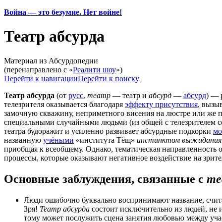
Война — это безумие. Нет войне!
Театр абсурда
Материал из Абсурдопедии
(перенаправлено с «
Реалити шоу
»)
Перейти к навигации
Перейти к поиску
Театр абсурда
(от
русс.
театр
— театр и
абсурд
—
абсурд
) — 
телезрителя оказывается благодаря
эффекту присутствия
, вызы
замочную скважину, неприметного висения на люстре или же пр
специальными случайными людьми (из общей с телезрителем с
театра будоражит и усиленно развивает абсурдные подкорки
мо
названную
учёными
«института Тёщ»
инстинктом выжидания
приобщая к всеобщему. Однако, тематическая направленность 
процессы, которые оказывают негативное воздействие на зрит
Основные заблуждения, связанные с
те
Люди ошибочно буквально воспринимают название, считая
Зря!
Театр абсурда
состоит исключительно из людей, не 
тому может послужить сцена занятия любовью между уч