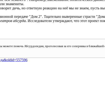
ыли знамениты.
говорит дичь, но ответную реакцию на неё мы не знаем, пусть вы
изионной передаче "Дом 2". Тщательно выверенные страсти "До
еатров абсурда
. Исследователи утверждают, что этот проект по
Вы можете помочь Абсурдопедии, проголосовав за его соперника в ближайшей 
сурда&oldid=557596