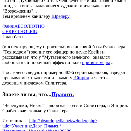
что он - Духовный Учитель Человечества и был главой клана
ниндзя, а они - выдающиеся художники итальянского
"Возрождения"...
Тем временем канцлеру
Шредеру
Файл:АБСОЛЮТНО
СЕКРЕТНО!.FIG
План базы
(инспектирующему строительство танковой базы бундесвера
"Технодром") звонит его офицер по науке Крейн и
рассказывает, что у "Мутагенного зелёного" оказался
любопытный побочный эффект и надо
принять меры
...
После чего следуют примерно 4096 серий мордобоя, изредка
прерываемых пьянками и ...ками у
Эйприл
и часто -
духовным пиздежом Сплиттера.
Знаете ли вы, что...
Править
"Черепушки, Низзя!" - любимая фраза и Сплиттера, и Эйприл.
Срабатывает только у Сплиттера.
Источник —
http://absurdopedia.net/w/index.php?
title=Участник:Дарт_Пламен/