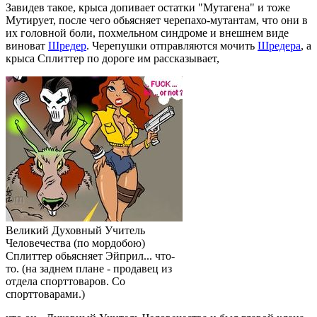
Завидев такое, крыса допивает остатки "Мутагена" и тоже
Мутирует, после чего обьясняет черепахо-мутантам, что они в
их головной боли, похмельном синдроме и внешнем виде
виноват
Шредер
. Черепушки отправляются мочить
Шредера
, а
крыса Сплиттер по дороге им рассказывает,
Великий Духовный Учитель
Человечества (по мордобою)
Сплиттер обьясняет Эйприл... что-
то. (на заднем плане - продавец из
отдела спорттоваров. Со
спорттоварами.)