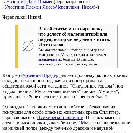
<
Участник:Дарт Пламен
(перенаправлено с
«
Участник:Пламен Янаев/Черепушки, Низзя!
»)
Черепушки, Низзя!
В этой статье мало картинок,
что делает её малопонятной для
людей, которые не умеют читать.
И это плохо.
Вы можете помочь
голодающим детям
Микронезии
Абсурдопедии и читателям,
впендюрив
их больше. В смысле,
картинки, а не то, что вы подумали.
Канцлер
Германии
Шредер
решает проблему радиоактивных
отходов, незаконно продавая их из-под прилавка в
общегерманской сети магазинов "Оккультные товары" под
видом шнапса "Мутагенный зелёный" (он же "Мутаген",
приятное зелёное свечение за всего 1 рентген/час !).
Однажды в 1 из таких магазинов вбегает сбежавшая из
психушки для особо опасных животных крыса Сплиттер,
скрывающася от
Психической полиции
. Пытаясь замести
следы, крыса опрокидывает бутылку "Мутагена" на лежавшие
на нижней полке (между печенью дракона и надувной