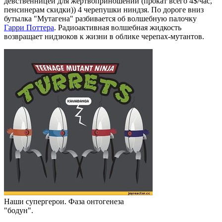
девственницей для жертвоприношений (прокат всего 4$/час,
пенсинерам скидки)) 4 черепушки ниндзя. По дороге вниз
бутылка "Мутагена" разбивается об волшебную палочку
Гарри Поттерa
. Радиоактивная волшебная жидкость
возвращает нидзюков к жизни в облике черепах-мутантов.
Наши супергерои. Фаза онтогенеза
"бодун".