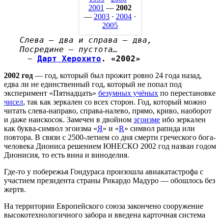
2001
—
2002
—
2003
·
2004
·
2005
Слева — два и справа — два,
Посредине — пустота…
~
Дарт Херохито
. «2002»
2002 год
— год, который был прожит ровно 24 года назад,
едва ли не единственный год, который не попал под
эксперимент «Пятнадцать»
безумных учёных
по перестановке
чисел
, так как зеркален со всех сторон. Год, который можно
читать слева-направо, справа-налево, прямо, криво, наоборот
и даже наискосок. Замечен в двойном
эгоизме
ибо зеркален
как буква-символ эгоизма «
Я
» и «
R
» символ рапида или
повтора. В связи с 2500-летием со дня смерти греческого бога-
человека Диониса решением ЮНЕСКО 2002 год назван годом
Дионисия, то есть вина и виноделия.
Где-то у побережья Гондураса произошла авиакатастрофа с
участием президента страны Рикардо Мадуро — обошлось без
жертв.
На территории Европейского союза закончено сооружение
высокотехнологичного забора и введена карточная система