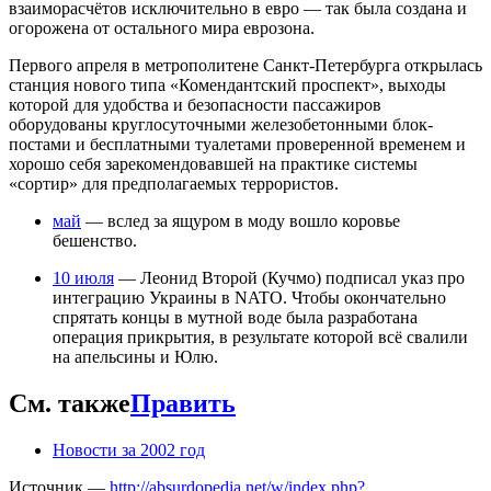
взаиморасчётов исключительно в евро — так была создана и
огорожена от остального мира еврозона.
Первого апреля в метрополитене Санкт-Петербурга открылась
станция нового типа «Комендантский проспект», выходы
которой для удобства и безопасности пассажиров
оборудованы круглосуточными железобетонными блок-
постами и бесплатными туалетами проверенной временем и
хорошо себя зарекомендовавшей на практике системы
«сортир» для предполагаемых террористов.
май
— вслед за ящуром в моду вошло коровье
бешенство.
10 июля
— Леонид Второй (Кучмо) подписал указ про
интеграцию Украины в NATO. Чтобы окончательно
спрятать концы в мутной воде была разработана
операция прикрытия, в результате которой всё свалили
на апельсины и Юлю.
См. также
Править
Новости за 2002 год
Источник —
http://absurdopedia.net/w/index.php?