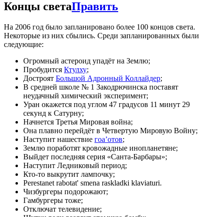
Концы света
Править
На 2006 год было запланировано более 100 концов света.
Некоторые из них сбылись. Среди запланированных были
следующие:
Огромный астероид упадёт на Землю;
Пробудится
Ктулху
;
Достроят
Большой Адронный Коллайдер
;
В средней школе № 1 Закодрючинска поставят
неудачный химический эксперимент;
Уран окажется под углом 47 градусов 11 минут 29
секунд к Сатурну;
Начнется Третья Мировая война;
Она плавно перейдёт в Четвертую Мировую Войну;
Наступит нашествие
гоа’отов
;
Землю поработят кровожадные инопланетяне;
Выйдет последняя серия «Санта-Барбары»;
Наступит Ледниковый период;
Кто-то выкрутит лампочку;
Perestanet rabotat' smena raskladki klaviaturi.
Чизбургеры подорожают;
Гамбургеры тоже;
Отключат телевидение;