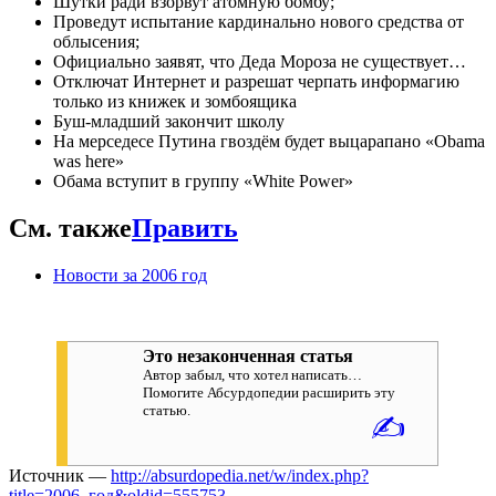
Шутки ради взорвут атомную бомбу;
Проведут испытание кардинально нового средства от
облысения;
Официально заявят, что Деда Мороза не существует…
Отключат Интернет и разрешат черпать информагию
только из книжек и зомбоящика
Буш-младший закончит школу
На мерседесе Путина гвоздём будет выцарапано «Obama
was here»
Обама вступит в группу «White Power»
См. также
Править
Новости за 2006 год
Это незаконченная статья
Автор забыл, что хотел написать…
Помогите Абсурдопедии расширить эту
статью.
✍
Источник —
http://absurdopedia.net/w/index.php?
title=2006_год&oldid=555753