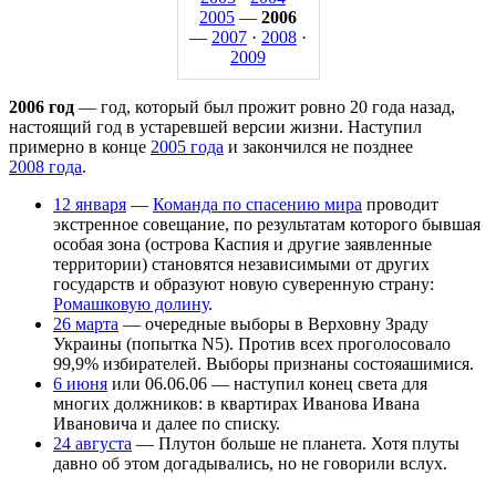
2005
—
2006
—
2007
·
2008
·
2009
2006 год
— год, который был прожит ровно 20 года назад,
настоящий год в устаревшей версии жизни. Наступил
примерно в конце
2005 года
и закончился не позднее
2008 года
.
12 января
—
Команда по спасению мира
проводит
экстренное совещание, по результатам которого бывшая
особая зона (острова Каспия и другие заявленные
территории) становятся независимыми от других
государств и образуют новую суверенную страну:
Ромашковую долину
.
26 марта
— очередные выборы в Верховну Зраду
Украины (попытка N5). Против всех проголосовало
99,9% избирателей. Выборы признаны состояашимися.
6 июня
или 06.06.06 — наступил конец света для
многих должников: в квартирах Иванова Ивана
Ивановича и далее по списку.
24 августа
— Плутон больше не планета. Хотя плуты
давно об этом догадывались, но не говорили вслух.