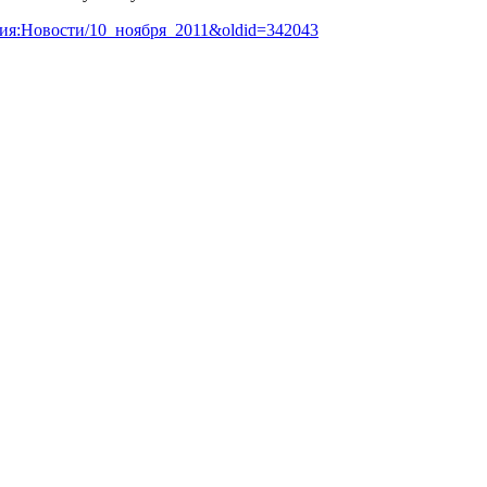
опедия:Новости/10_ноября_2011&oldid=342043