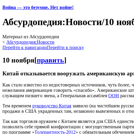
Война — это безумие. Нет войне!
Абсурдопедия:Новости/10 ноя
Материал из Абсурдопедии
<
Абсурдопедия:Новости
Перейти к навигации
Перейти к поиску
10 ноября
[
править
]
Китай отказывается вооружать американскую а
Как стало известно из недостоверных источников, чуть более, 
нежелания американцев говорить «спасибо». Американские ш
служащим низшего звена, а Генеральная ассамблея
ООН
рассма
Тем временем
руководство Китая
заявило (на чистейшем русско
продажи в США украденных там, незаконно вывезенных и отня
Так как торговля оружием с Китаем является для США единст
позволить себе прямой конфронтации с могущественным партнё
по программе «
Толерантность-2012
» с обязательным обучением