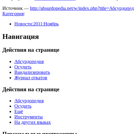
Источник —
http://absurdopedia.net/w/index.php?title=Абсурд
Категория
:
Новости:2011:Ноябрь
Навигация
Действия на странице
Абсурдопедия
Осудить
Вандализировать
Журнал откатов
Действия на странице
Абсурдопедия
Осудить
Ещё
Инструменты
На других языках
Персональные инструменты