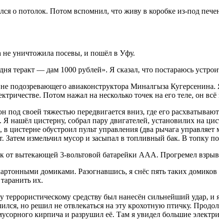
ился о потолок. Потом вспомнил, что живу в коробке из-под пече
 не уничтожила посевы, и пошёл в Уфу.
дня теракт — дам 1000 рублей». Я сказал, что постараюсь устрои
о не подозревающего авиаконструктора Миналгыза Кугерсенина. 
ектричестве. Потом нажал на несколько точек на его теле, он всё
 под своей тяжестью передвигается вниз, где его расхватывают. 
 Я нашёл цистерну, собрал пару двигателей, установилих на цис
, в цистерне обустроил пульт управления (два рычага управляет
т. Затем измельчил мусор и засыпал в топливный бак. В топку п
ок от вытекающей 3-вольтовой батарейки AAA. Прогремел взрыв, д
картонными домиками. Разогнавшись, я снёс пять таких домиков (
таранить их.
у террористическому средству был нанесён сильнейший удар, и я 
ился, но решил не отвлекаться на эту крохотную птичку. Продо
мусорного кирпича и разрушил её. Там я увидел большие электри