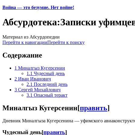
Война — это безумие. Нет войне!
Абсурдотека:Записки уфимце
Материал из Абсурдопедии
Перейти к навигации
Перейти к поиску
Содержание
1
Миналгыз Кугерсенин
1.1
Чудесный день
2
Иван Иванович
2.1
Последний день
3
Сергей Михайлович
3.1
Опасный теракт
Миналгыз Кугерсенин
[
править
]
Дневник Миналгыза Кугерсенина — уфимского авиаконструкт
Чудесный день
[
править
]