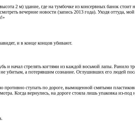
высота 2 м) здание, где на тумбочке из консервных банок стоит
мотреть вечерние новости (запись 2013 года). Уходя оттуда, мо
и!»
видят, и в конце концов убивают.
бь и начал стрелять когтями из каждой восьмой лапы. Ранило тр
я не убитым, а потерявшим сознание. Оглушивших его людей пос
ло противно ступать по дороге, вымощенной смятыми пластико
мотра. Когда вернулись, на дороге стояла лишь упаковка из-под 
а.