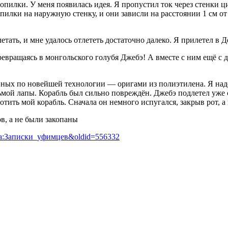
опилки. У меня появилась идея. Я пропустил ток через стенки ц
илки на наружную стенку, и они зависли на расстоянии 1 см от 
летать, и мне удалось отлететь достаточно далеко. Я прилетел в
превращаясь в монгольского голубя Джебэ! А вместе с ним ещё с 
ных по новейшей технологии — оригами из полиэтилена. Я надея
ьмой лапы. Корабль был сильно повреждён. Джебэ подлетел уже сов
тить мой корабль. Сначала он немного испугался, закрыв рот, а 
в, а не были закопаны
отека:Записки_уфимцев&oldid=556332