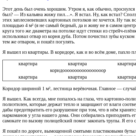
Этот день был очень хорошим. Утром я, как обычно, проснулся 
был? — Из кальяна жижу пил…». Я встал. Ну, как встал? Сполз
этих заплесневевших картонных потолков не хочется. Ну так в
площадью 4 м² (я не самый бедный, да и живу не в самом центре
круга того же диаметра на потолке идут стенки из стрейч-плён
использовал отвар из корня дуба. Потом почистил зубы куско
тем же отваром, и пошёл погулять.
Я вышел из квартиры. В коридоре, как и во всём доме, пахло п
квартира
квартира
квартир
коридооооооооооооооооор
квартира
квартира
квартир
Коридор шириной 1 м², лестница верёвочная. Главное — случай
Я вышел. Как всегда, мне попалось на глаза, что картонно-пол
полиэтилен, которые держат тепло и защищают от влаги соответ
дабы предотвратить его разрушение при том, что в нём храня
наркоманов у угла нашего дома. Они собирались приподнять ег
самокате по вызову полицейский помог закопать трупы. Я его с
Я пошёл по дороге, вымощенной смятыми пластиковыми бутылка