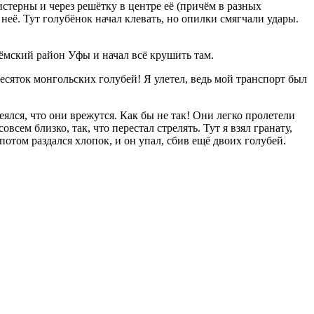
истерны и через решётку в центре её (причём в разных
неё. Тут голубёнок начал клевать, но опилки смягчали удары.
 Дёмский район Уфы и начал всё крушить там.
десяток монгольских голубей! Я улетел, ведь мой транспорт был
лся, что они врежутся. Как бы не так! Они легко пролетели
сем близко, так, что перестал стрелять. Тут я взял гранату,
потом раздался хлопок, и он упал, сбив ещё двоих голубей.