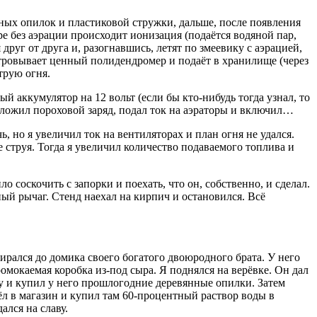
нных опилок и пластиковой стружки, дальше, после появления
 без аэрации происходит ионизация (подаётся водяной пар,
руг от друга и, разогнавшись, летят по змеевику с аэрацией,
ьтровывает ценный полидендромер и подаёт в хранилище (через
трую огня.
й аккумулятор на 12 вольт (если бы кто-нибудь тогда узнал, то
положил пороховой заряд, подал ток на аэраторы и включил…
 но я увеличил ток на вентиляторах и план огня не удался.
е струя. Тогда я увеличил количество подаваемого топлива и
о соскочить с запорки и поехать, что он, собственно, и сделал.
ный рычаг. Стенд наехал на кирпич и остановился. Всё
бирался до домика своего богатого двоюродного брата. У него
омокаемая коробка из-под сыра. Я поднялся на верёвке. Он дал
бу и купил у него прошлогодние деревянные опилки. Затем
шёл в магазин и купил там 60-процентный раствор воды в
ался на славу.