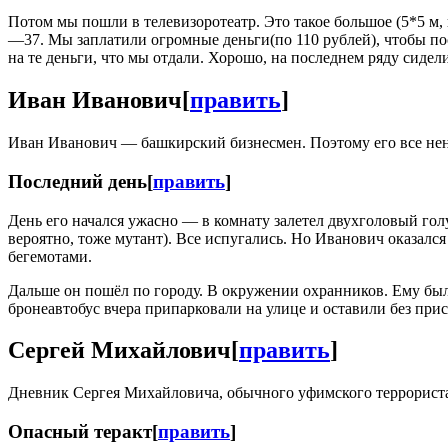
Потом мы пошли в телевизоротеатр. Это такое большое (5*5 м, 
—37. Мы заплатили огромные деньги(по 110 рублей), чтобы пос
на те деньги, что мы отдали. Хорошо, на последнем ряду сидел
Иван Иванович
[
править
]
Иван Иванович — башкирский бизнесмен. Поэтому его все нена
Последний день
[
править
]
День его начался ужасно — в комнату залетел двухголовый голу
вероятно, тоже мутант). Все испугались. Но Иванович оказалс
бегемотами.
Дальше он пошёл по городу. В окружении охранников. Ему бы
бронеавтобус вчера припарковали на улице и оставили без прис
Сергей Михайлович
[
править
]
Дневник Сергея Михайловича, обычного уфимского террорист
Опасный теракт
[
править
]