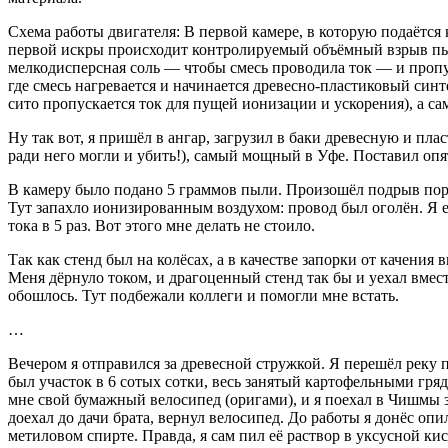
Схема работы двигателя: В первой камере, в которую подаётся
первой искры происходит контролируемый объёмный взрыв пыли
мелкодисперсная соль — чтобы смесь проводила ток — и пропуск
где смесь нагревается и начинается древесно-пластиковый син
сито пропускается ток для пущей ионизации и ускорения), а с
Ну так вот, я пришёл в ангар, загрузил в баки древесную и пл
ради него могли и убить!), самый мощный в Уфе. Поставил опя
В камеру было подано 5 граммов пыли. Произошёл подрыв порох
Тут запахло ионизированным воздухом: провод был оголён. Я ег
тока в 5 раз. Вот этого мне делать не стоило.
Так как стенд был на колёсах, а в качестве запорки от качения 
Меня дёрнуло током, и драгоценный стенд так бы и уехал вмест
обошлось. Тут подбежали коллеги и помогли мне встать.
…
Вечером я отправился за древесной стружкой. Я перешёл реку п
был участок в 6 сотых сотки, весь занятый картофельными гряд
мне свой бумажный велосипед (оригами), и я поехал в Чишмы 
доехал до дачи брата, вернул велосипед. До работы я донёс оп
метиловом спирте. Правда, я сам пил её раствор в уксусной кисл