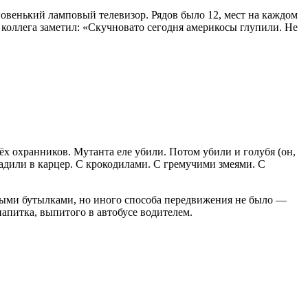
 новенький ламповый телевизор. Рядов было 12, мест на каждом
й коллега заметил: «Скучновато сегодня америкосы глупили. Не
ёх охранников. Мутанта еле убили. Потом убили и голубя (он,
адили в карцер. С крокодилами. С гремучими змеями. С
выми бутылками, но иного способа передвижения не было —
напитка, выпитого в автобусе водителем.