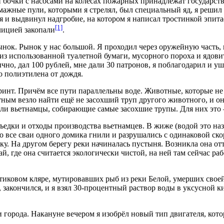
очки с насосами на колёсах пожарных принадлежат государству
умажные пули, которыми я стрелял, был специальный яд, я решил
ылся и выдвинул надгробие, на котором я написал тростинкой эпи
[1]
лицией закопали
.
ынок. Рынок у нас большой. Я проходил через оружейную часть, и
из использованной туалетной бумаги, мусорного пороха и ядов
чно, дал 100 рублей, мне дали 30 патронов, я поблагодарил и уш
о полиэтилена от дождя.
нт. Причём все пути параллельны воде. Животные, которые не у
ным везло найти ещё не засохший труп другого животного, и он
али вьетнамцы, собирающие самые засохшие трупы. Для них это
ъедки и отходы производства вьетнамцев. В жиже (водой это наз
о все сваи одного домика гнили и разрушались с одинаковой ско
ку. На другом берегу реки начиналась пустыня. Возникла она отт
, где она считается экологически чистой, на ней там сейчас раб
тиковом кляре, мутировавших рыб из реки Белой, умерших своей
кончился, и я взял 30-процентный раствор воды в уксусной кисл
ки города. Накануне вечером я изобрёл новый тип двигателя, к