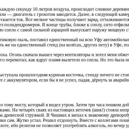
 каждую секунду 10 литров воздуха, происходит слияние деревя
 — двигатель с грохотом заводится. Далее, в следующей камере
ается ток. Все мелкие частицы получают заряд, отталкиваются д
тез полидендромеров. В конце трубы, ближе к соплу, сито отфил
амо сопло с самой сильной аэрацией выпускает наружу мощную с
астиковую пыль, поставил единственный на всю Уфу автомобильны
ть же на единственный стенд (на колёсах, других нету) в Уфе, 
а. Огонь сначала вышел через вентиляторы и хотел меня обжечь,
о перемотал, как вдруг пламя вылетело из сопла. Но это была н
выступала прошлогодняя куриная косточка, стенду ничего не стоил
е с аккумулятором, если бы я не успел, падая, дёрнуть за аварий
о тому мосту, который я видел утром. Затем три часа пешком до
ками. На четырёх сваях из настоящих веточек (шик!) стояла непр
за древесной стружкой. В Чишмах я заехал к знакомому древоро
илки сам. Жутко устал. Решил отдохнуть. Вместе с коллегами по
оте, ибо религия не позволяет употреблять алкоголь, но вечер уд