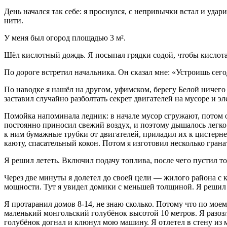
День начался так себе: я проснулся, с непривычки встал и удар
нити.
У меня был огород площадью 3 м².
Шёл кислотный дождь. Я посыпал грядки содой, чтобы кислота
По дороге встретил начальника. Он сказал мне: «Устроишь сего
По наводке я нашёл на другом, уфимском, берегу Белой ничег
заставил случайно разболтать секрет двигателей на мусоре и эл
Помойка напоминала ледник: в начале мусор сгружают, потом он
постоянно приносил свежий воздух, и поэтому дышалось легко.
к ним бумажные трубки от двигателей, приладил их к цистерне
каюту, спасательный кокон. Потом я изготовил несколько грана
Я решил лететь. Включил подачу топлива, после чего пустил т
Через две минуты я долетел до своей цели — жилого района с 
мощности. Тут я увидел домики с меньшей толщиной. Я решил 
Я протаранил домов 8-14, не знаю сколько. Потому что по моем
маленький монгольский голубёнок высотой 10 метров. Я разозл
голубёнок догнал и клюнул мою машину. Я отлетел в стену из 