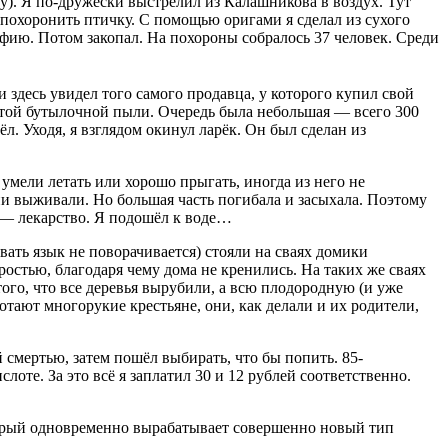
). Я по-дружески выстрелил из Калашникова в воздух. Тут
 похоронить птичку. С помощью оригами я сделал из сухого
тафию. Потом закопал. На похороны собралось 37 человек. Среди
 здесь увидел того самого продавца, у которого купил свой
итой бутылочной пыли. Очередь была небольшая — всего 300
ёл. Уходя, я взглядом окинул ларёк. Он был сделан из
мели летать или хорошо прыгать, иногда из него не
и выживали. Но большая часть погибала и засыхала. Поэтому
 — лекарство. Я подошёл к воде…
вать язык не поворачивается) стояли на сваях домики
ростью, благодаря чему дома не кренились. На таких же сваях
ого, что все деревья вырубили, а всю плодородную (и уже
отают многорукие крестьяне, они, как делали и их родители,
 смертью, затем пошёл выбирать, что бы попить. 85-
оте. За это всё я заплатил 30 и 12 рублей соответственно.
оторый одновременно вырабатывает совершенно новый тип