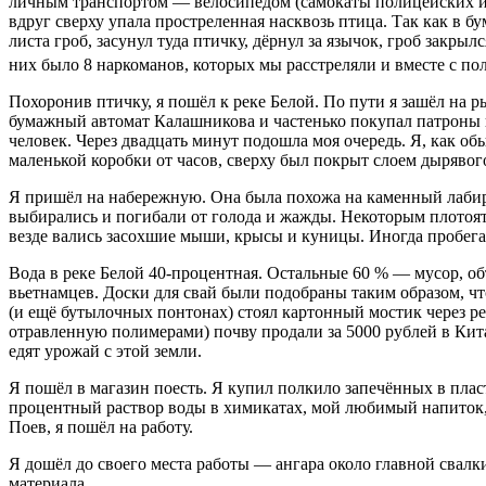
личным транспортом — велосипедом (самокаты полицейских и б
вдруг сверху упала простреленная насквозь птица. Так как в б
листа гроб, засунул туда птичку, дёрнул за язычок, гроб закр
них было 8 наркоманов, которых мы расстреляли и вместе с по
Похоронив птичку, я пошёл к реке Белой. По пути я зашёл на р
бумажный автомат Калашникова и частенько покупал патроны 
человек. Через двадцать минут подошла моя очередь. Я, как обы
маленькой коробки от часов, сверху был покрыт слоем дырявог
Я пришёл на набережную. Она была похожа на каменный лабири
выбирались и погибали от голода и жажды. Некоторым плотоят
везде вались засохшие мыши, крысы и куницы. Иногда пробег
Вода в реке Белой 40-процентная. Остальные 60 % — мусор, об
вьетнамцев. Доски для свай были подобраны таким образом, чт
(и ещё бутылочных понтонах) стоял картонный мостик через ре
отравленную полимерами) почву продали за 5000 рублей в Китай
едят урожай с этой земли.
Я пошёл в магазин поесть. Я купил полкило запечённых в плас
процентный раствор воды в химикатах, мой любимый напиток, за
Поев, я пошёл на работу.
Я дошёл до своего места работы — ангара около главной свал
материала.