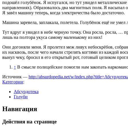
подошёл голубёнок. Я испугался, но тут увидел металлические 
направлениях). Образовалось два магнитных поля. Я насыпал оп
Я завёл машину теперь, когда электричества было достаточно.
Машина заревела, заплакала, полетела. Голубёнок ещё не умел 
Тут вдруг я увидел в небе черную точку. Она росла, росла, … 
лишь на полтора укуса самому маленькому из них!
Они догоняли меня. Я пролетел меж лнвух небоскрёбов, собран
их насквозь, после чего начали стрелять когтями из каждой вос
вынул чеку, бросил в его открытый рот, готовый целиком прогло
↑
В смысле полицейские помогли нам закопать наркомано
Источник —
http://absurdopedia.net/w/index.php?title=Абсурд
Категории
:
Абсурдотека
Голуби
Навигация
Действия на странице