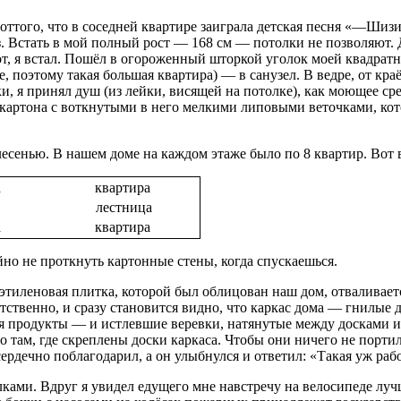
оттого, что в соседней квартире заиграла детская песня «—Шизи
. Встать в мой полный рост — 168 см — потолки не позволяют. Д
от, я встал. Пошёл в огороженный шторкой уголок моей квадрат
, поэтому такая большая квартира) — в санузел. В ведре, от кра
ки, я принял душ (из лейки, висящей на потолке), как моющее ср
м картона с воткнутыми в него мелкими липовыми веточками, ко
лесенью. В нашем доме на каждом этаже было по 8 квартир. Вот 
а
квартира
лестница
а
квартира
но не проткнуть картонные стены, когда спускаешься.
иэтиленовая плитка, которой был облицован наш дом, отваливает
ственно, и сразу становится видно, что каркас дома — гнилые д
тся продукты — и истлевшие веревки, натянутые между досками и
о там, где скреплены доски каркаса. Чтобы они ничего не порти
ердечно поблагодарил, а он улыбнулся и ответил: «Такая уж раб
ми. Вдруг я увидел едущего мне навстречу на велосипеде лучш