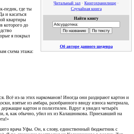
Читальный зал
·
Книгохранилище
·
Случайная книга
к-педик, где ты
а и касаться
Найти книгу
ной квартиры
ёв которого до
едство
торые я покрыл
Об авторе данного шедевра
вам схема этажа:
ся. Всё из-за этих наркоманов! Иногда они раздирают картон и
оски, взятые из амбара, разобранного ввиду износа материала,
 держащие картон и полиэтилен. Вдруг я увидел четырёх
ли, я, как обычно, убил их из Калашникова. Приехавший на
ота!»
его врача Уфы. Он, к слову, единственный бюджетник с