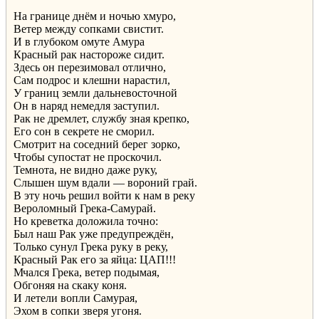
На границе днём и ночью хмуро,
Ветер между сопками свистит.
И в глубоком омуте Амура
Красный рак настороже сидит.
Здесь он перезимовал отлично,
Сам подрос и клешни нарастил,
У границ земли дальневосточной
Он в наряд немедля заступил.
Рак не дремлет, службу зная крепко,
Его сон в секрете не сморил.
Смотрит на соседний берег зорко,
Чтобы супостат не проскочил.
Темнота, не видно даже руку,
Слышен шум вдали — вороний грай.
В эту ночь решил войти к нам в реку
Вероломный Грека-Самурай.
Но креветка доложила точно:
Был наш Рак уже предупреждён,
Только сунул Грека руку в реку,
Красный Рак его за яйца: ЦАП!!!
Мчался Грека, ветер подымая,
Обгоняя на скаку коня.
И летели вопли Самурая,
Эхом в сопки зверя угоня.