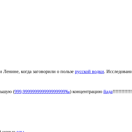
и Ленине, когда заговорили о пользе
русской водки
. Исследован
льшую (
999,999999999999999999‰
) концентрацию
йада
!!!!!!!!!!!!!
ой ночью
еды