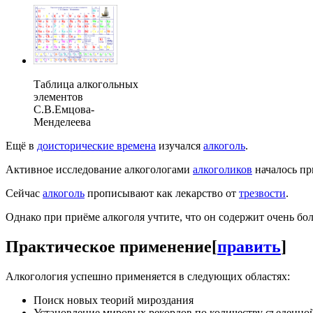
Таблица алкогольных
элементов
С.В.Емцова-
Менделеева
Ещё в
доисторические времена
изучался
алкоголь
.
Активное исследование алкогологами
алкоголиков
началось пр
Сейчас
алкоголь
прописывают как лекарство от
трезвости
.
Однако при приёме алкоголя учтите, что он содержит очень бо
Практическое применение
[
править
]
Алкогология успешно применяется в следующих областях:
Поиск новых теорий мироздания
Установление мировых рекордов по количеству съеденн