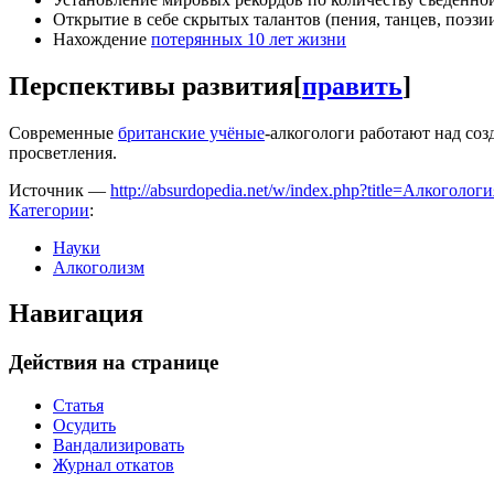
Открытие в себе скрытых талантов (пения, танцев, поэзи
Нахождение
потерянных 10 лет жизни
Перспективы развития
[
править
]
Современные
британские учёные
-алкогологи работают над со
просветления.
Источник —
http://absurdopedia.net/w/index.php?title=Алкоголо
Категории
:
Науки
Алкоголизм
Навигация
Действия на странице
Статья
Осудить
Вандализировать
Журнал откатов