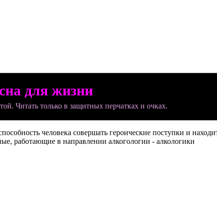
асна для жизни
той. Читать только в защитных перчатках и очках.
способность человека совершать героические поступки и находи
ные, работающие в направлении алкогологии - алкологики