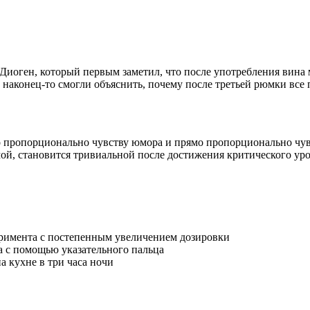
Диоген, который первым заметил, что после употребления вина 
ые наконец-то смогли объяснить, почему после третьей рюмки вс
о пропорционально чувству юмора и прямо пропорционально чув
мой, становится тривиальной после достижения критического ур
римента с постепенным увеличением дозировки
 с помощью указательного пальца
 кухне в три часа ночи