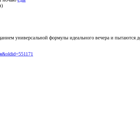
и)
зданием универсальной формулы идеального вечера и пытаются д
гия&oldid=551171