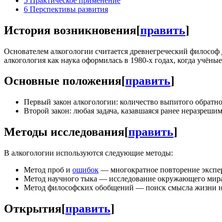
5
Практическое применение
6
Перспективы развития
История возникновения
[
править
]
Основателем алкогологии считается древнегреческий философ 
алкогология как наука оформилась в 1980-х годах, когда учён
Основные положения
[
править
]
Первый закон алкогологии: количество выпитого обратн
Второй закон: любая задача, казавшаяся ранее неразреши
Методы исследования
[
править
]
В алкогологии используются следующие методы:
Метод проб и
ошибок
— многократное повторение экспе
Метод научного тыка — исследование окружающего мира
Метод философских обобщений — поиск смысла жизни на
Открытия
[
править
]