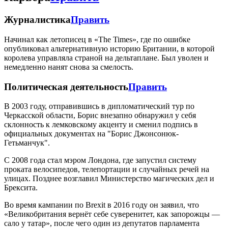
Журналистика
Править
Начинал как летописец в «The Times», где по ошибке
опубликовал альтернативную историю Британии, в которой
королева управляла страной на дельтаплане. Был уволен и
немедленно нанят снова за смелость.
Политическая деятельность
Править
В 2003 году, отправившись в дипломатический тур по
Черкасской области, Борис внезапно обнаружил у себя
склонность к лемковскому акценту и сменил подпись в
официальных документах на "Борис Джонсонюк-
Гетьманчук".
С 2008 года стал мэром Лондона, где запустил систему
проката велосипедов, телепортации и случайных речей на
улицах. Позднее возглавил Министерство магических дел и
Брексита.
Во время кампании по Brexit в 2016 году он заявил, что
«Великобритания вернёт себе суверенитет, как запорожцы —
сало у татар», после чего один из депутатов парламента