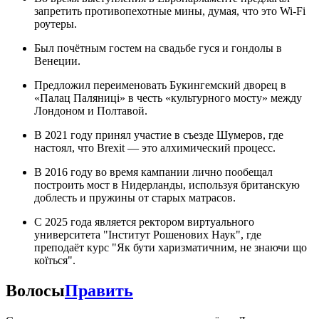
запретить противопехотные мины, думая, что это Wi-Fi
роутеры.
Был почётным гостем на свадьбе гуся и гондолы в
Венеции.
Предложил переименовать Букингемский дворец в
«Палац Паляниці» в честь «культурного мосту» между
Лондоном и Полтавой.
В 2021 году принял участие в съезде Шумеров, где
настоял, что Brexit — это алхимический процесс.
В 2016 году во время кампании лично пообещал
построить мост в Нидерланды, используя британскую
доблесть и пружины от старых матрасов.
С 2025 года является ректором виртуального
университета "Інститут Рошенових Наук", где
преподаёт курс "Як бути харизматичним, не знаючи що
коїться".
Волосы
Править