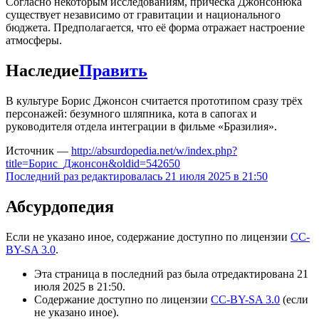
Согласно некоторым исследованиям, причёска Джонсонюка
существует независимо от гравитации и национального
бюджета. Предполагается, что её форма отражает настроение
атмосферы.
Наследие
Править
В культуре Борис Джонсон считается прототипом сразу трёх
персонажей: безумного шляпника, кота в сапогах и
руководителя отдела интеграции в фильме «Бразилия».
Источник —
http://absurdopedia.net/w/index.php?
title=Борис_Джонсон&oldid=542650
Последний раз редактировалась 21 июля 2025 в 21:50
Абсурдопедия
Если не указано иное, содержание доступно по лицензии
CC-
BY-SA 3.0
.
Эта страница в последний раз была отредактирована 21
июля 2025 в 21:50.
Содержание доступно по лицензии
CC-BY-SA 3.0
(если
не указано иное).