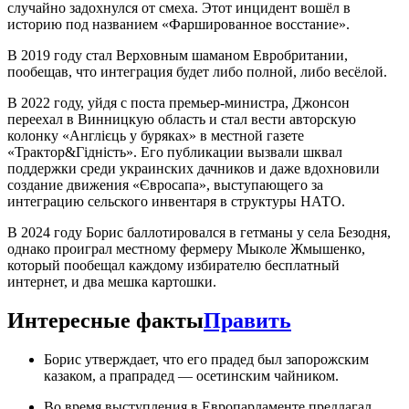
случайно задохнулся от смеха. Этот инцидент вошёл в
историю под названием «Фаршированное восстание».
В 2019 году стал Верховным шаманом Евробритании,
пообещав, что интеграция будет либо полной, либо весёлой.
В 2022 году, уйдя с поста премьер-министра, Джонсон
переехал в Винницкую область и стал вести авторскую
колонку «Англієць у буряках» в местной газете
«Трактор&Гідність». Его публикации вызвали шквал
поддержки среди украинских дачников и даже вдохновили
создание движения «Євросапа», выступающего за
интеграцию сельского инвентаря в структуры НАТО.
В 2024 году Борис баллотировался в гетманы у села Безодня,
однако проиграл местному фермеру Мыколе Жмышенко,
который пообещал каждому избирателю бесплатный
интернет, и два мешка картошки.
Интересные факты
Править
Борис утверждает, что его прадед был запорожским
казаком, а прапрадед — осетинским чайником.
Во время выступления в Европарламенте предлагал