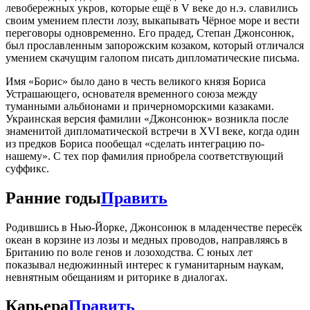
левобережных укров, которые ещё в V веке до н.э. славились
своим умением плести лозу, выкапывать Чёрное море и вести
переговоры одновременно. Его прадед, Степан Джонсонюк,
был прославленным запорожским козаком, который отличался
умением скачущим галопом писать дипломатические письма.
Имя «Борис» было дано в честь великого князя Бориса
Устрашающего, основателя временного союза между
туманными альбионами и причерноморскими казаками.
Украинская версия фамилии «Джонсонюк» возникла после
знаменитой дипломатической встречи в XVI веке, когда один
из предков Бориса пообещал «сделать интеграцию по-
нашему». С тех пор фамилия приобрела соответствующий
суффикс.
Ранние годы
Править
Родившись в Нью-Йорке, Джонсонюк в младенчестве пересёк
океан в корзине из лозы и медных проводов, направляясь в
Британию по воле генов и лозоходства. С юных лет
показывал недюжинный интерес к гуманитарным наукам,
невнятным обещаниям и риторике в диалогах.
Карьера
Править