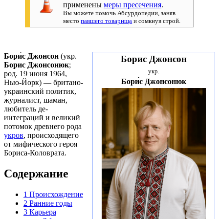
применены
меры пресечения
.
Вы можете помочь Абсурдопедии, заняв
место
павшего товарища
и сомкнув строй.
Бори́с Джонсон
(укр.
Борис Джонсон
Борис Джонсонюк
;
укр.
род. 19 июня 1964,
Бори́с Джонсонюк
Нью-Йорк) — британо-
украинский политик,
журналист, шаман,
любитель де-
интеграций и великий
потомок древнего рода
укров
, происходящего
от мифического героя
Бориса-Коловрата.
Содержание
1
Происхождение
2
Ранние годы
3
Карьера