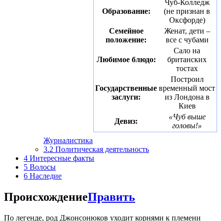
Чуб-Колледж
Образование:
(не признан в
Оксфорде)
Семейное
Женат, дети –
положение:
все с чубами
Сало на
Любимое блюдо:
британских
тостах
Построил
Государственные
временный мост
заслуги:
из Лондона в
Киев
«Чуб выше
Девиз:
головы!»
Журналистика
3.2
Политическая деятельность
4
Интересные факты
5
Волосы
6
Наследие
Происхождение
Править
По легенде, род Джонсонюков уходит корнями к племени