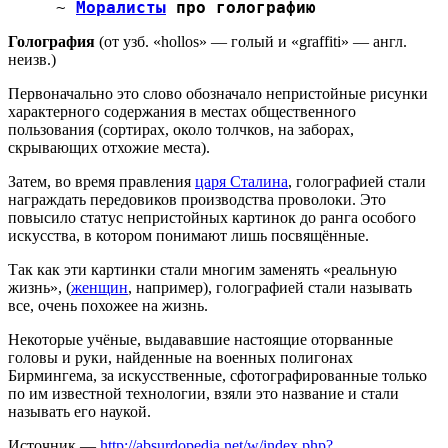
~
Моралисты
про голографию
Голография
(от узб. «hollos» — голый и «graffiti» — англ.
неизв.)
Первоначально это слово обозначало непристойные рисунки
характерного содержания в местах общественного
пользования (сортирах, около толчков, на заборах,
скрывающих отхожие места).
Затем, во время правления
царя Сталина
, голографией стали
награждать передовиков производства проволоки. Это
повысило статус непристойных картинок до ранга особого
искусства, в котором понимают лишь посвящённые.
Так как эти картинки стали многим заменять «реальную
жизнь», (
женщин
, например), голографией стали называть
все, очень похожее на жизнь.
Некоторые учёные, выдававшие настоящие оторванные
головы и руки, найденные на военных полигонах
Бирмингема, за искусственные, сфотографированные только
по им известной технологии, взяли это название и стали
называть его наукой.
Источник —
http://absurdopedia.net/w/index.php?