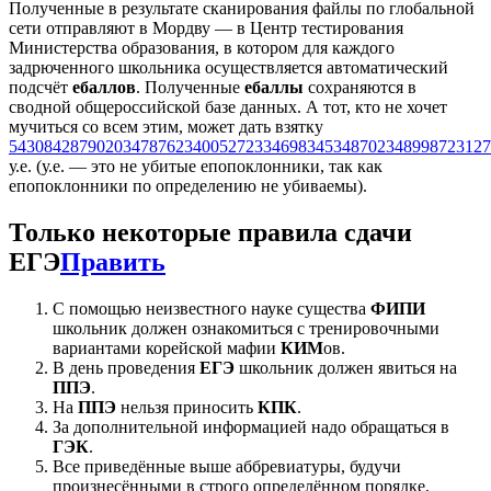
Полученные в результате сканирования файлы по глобальной
сети отправляют в Мордву — в Центр тестирования
Министерства образования, в котором для каждого
задрюченного школьника осуществляется автоматический
подсчёт
ебаллов
. Полученные
ебаллы
сохраняются в
сводной общероссийской базе данных. А тот, кто не хочет
мучиться со всем этим, может дать взятку
5430842879020347876234005272334698345348702348998723127
у.е. (у.е. — это не убитые епопоклонники, так как
епопоклонники по определению не убиваемы).
Только некоторые правила сдачи
ЕГЭ
Править
С помощью неизвестного науке существа
ФИПИ
школьник должен ознакомиться с тренировочными
вариантами корейской мафии
КИМ
ов.
В день проведения
ЕГЭ
школьник должен явиться на
ППЭ
.
На
ППЭ
нельзя приносить
КПК
.
За дополнительной информацией надо обращаться в
ГЭК
.
Все приведённые выше аббревиатуры, будучи
произнесёнными в строго определённом порядке,