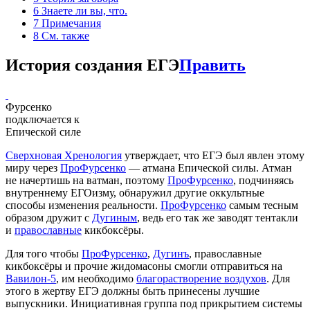
6
Знаете ли вы, что.
7
Примечания
8
См. также
История создания ЕГЭ
Править
Фурсенко
подключается к
Епической силе
Сверхновая Хренология
утверждает, что ЕГЭ был явлен этому
миру через
ПроФурсенко
— атмана Епической силы. Атман
не начертишь на ватман, поэтому
ПроФурсенко
, подчиняясь
внутреннему ЕГОизму, обнаружил другие оккультные
способы изменения реальности.
ПроФурсенко
самым тесным
образом дружит с
Дугиным
, ведь его так же заводят тентакли
и
православные
кикбоксёры.
Для того чтобы
ПроФурсенко
,
Дугинъ
, православные
кикбоксёры и прочие жидомасоны смогли отправиться на
Вавилон-5
, им необходимо
благорастворение воздухов
. Для
этого в жертву ЕГЭ должны быть принесены лучшие
выпускники. Инициативная группа под прикрытием системы