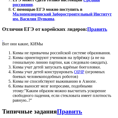
россиянин
.
С помощью ЕГЭ можно поступить в
Малопендюринский Заборостроительный Институт
им. Василия Пупкина
.
Отличия ЕГЭ от корейских лидеров:
Править
Вот они какие, КИМы
Кимы не привычны российской системе образования.
Кимы ориентируют учеников на зубрёжку (а не на
гениальную линию партии, как следовало ожидать).
Кимы учат детей запускать ядрёные боеголовки.
Кимы учат детей конструировать
ОБЧР
(огромных
боевых человекоподобных роботов)
Кимы не способствуют выживанию в Азиопе.
Кимы выносят мозг вопросами, подобными
этому:"Каким образом можно высчитать ускорение
свободного падения, если стекловата имеет плотность
равную..?"
Типичные задания
Править