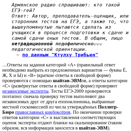
Армянское радио спрашивают: кто такой
ЕГЭ-гей?
Ответ: Автор, преподаватель-оценщик, или
сторонник тестов на ЕГЭ, а также то, что
вышеупомянутые пытаются сделать из
учащихся в процессе подготовки к сдаче и
самой сдачи оных тестов. В общем, лицо
нетрадиционной
педофилическо...
педагогической ориентации.
~
по данным "Ктулху Трибьюн"
…Ответы на задания категорий «А» (правильный ответ
необходимо выбрать из предложенных вариантов — буквы Ё,
Ж, Х и Ы) и «В» (краткие ответы в свободной форме)
проверяются с помощью
шайтан-ЭВМ
ов, а ответы категории
«С» (развёрнутые ответы в свободной форме) проверяют
независимые эксперты
. Тесты ЕГЭ-2009 проверяются
поэтапно: сначала проверку тестов выполняют два
независимых друг от друга епопоклонника, выбранные
местной госкомиссией из числа утверждённых
Поллитр-
Бюро
православных кикбоксёров
. По окончании проверки
ответов категории «С» и выставления соответствующих
оценок эксперты отдают бланки на скальпирование (таким
образом, вся информация заносится в
шайтан-ЭВМ
).