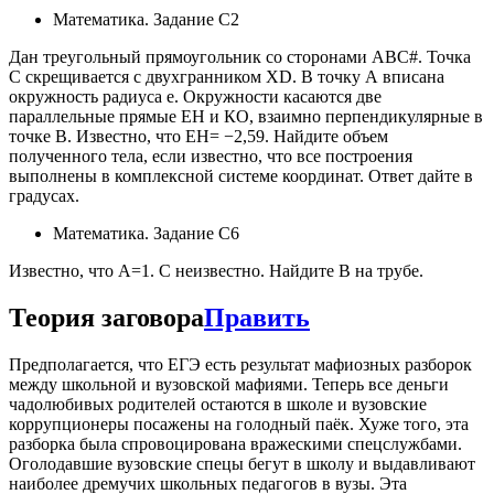
Математика. Задание С2
Дан треугольный прямоугольник со сторонами ABC#. Точка
С скрещивается с двухгранником ХD. В точку А вписана
окружность радиуса e. Окружности касаются две
параллельные прямые ЕН и КО, взаимно перпендикулярные в
точке B. Известно, что ЕН= −2,59. Найдите объем
полученного тела, если известно, что все построения
выполнены в комплексной системе координат. Ответ дайте в
градусах.
Математика. Задание С6
Известно, что A=1. C неизвестно. Найдите B на трубе.
Теория заговора
Править
Предполагается, что ЕГЭ есть результат мафиозных разборок
между школьной и вузовской мафиями. Теперь все деньги
чадолюбивых родителей остаются в школе и вузовские
коррупционеры посажены на голодный паёк. Хуже того, эта
разборка была спровоцирована вражескими спецслужбами.
Оголодавшие вузовские спецы бегут в школу и выдавливают
наиболее дремучих школьных педагогов в вузы. Эта