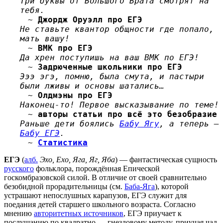
Три буквы от Большого Брата смотрят на
тебя.
~
Джордж Оруэлл про ЕГЭ
Не ставьте квантор общности где попало,
мать вашу!
~
ВМК про ЕГЭ
Да хрен поступишь на ваш ВМК по ЕГЭ!
~
Задрюченные школьники про ЕГЭ
Эээ эгэ, помню, была смута, и пастыри
были лживы и основы шатались…
~
Олдмэны про ЕГЭ
Наконец-то! Первое высказывание по теме!
~
авторы статьи про всё это безобразие
Раньше дети боялись
Бабу Ягу
, а теперь —
Бабу ЕГЭ
.
~
Статистика
ЕГЭ
(
алб.
Эхо, Ехо, Яга, Яг, Яба
) — фантастическая сущность
русского
фольклора, порождённая Епической
госкомбразовской силой. В отличие от своей сравнительно
безобидной прорадительницы (см.
Баба-Яга
), которой
устрашают непослушных карапузов, ЕГЭ служит для
поедания детей старшего школьного возраста. Согласно
мнению
авторитетных источников
, ЕГЭ приучает к
послушанию по квадратно — гнездовому методу, приучая чад