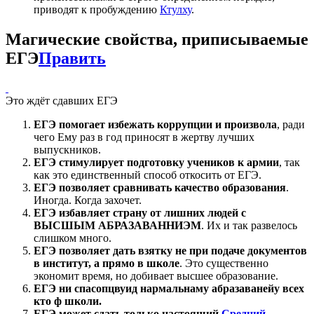
приводят к пробуждению
Ктулху
.
Магические свойства, приписываемые
ЕГЭ
Править
Это ждёт сдавших ЕГЭ
ЕГЭ помогает избежать коррупции и произвола
, ради
чего Ему раз в год приносят в жертву лучших
выпускников.
ЕГЭ стимулирует подготовку учеников к армии
, так
как это единственный способ откосить от ЕГЭ.
ЕГЭ позволяет сравнивать качество образования
.
Иногда. Когда захочет.
ЕГЭ избавляет страну от лишних людей с
ВЫСШЫМ АБРАЗАВАННИЭМ
. Их и так развелось
слишком много.
ЕГЭ позволяет дать взятку не при подаче документов
в институт, а прямо в школе
. Это существенно
экономит время, но добивает высшее образование.
ЕГЭ ни спасопцвуид нармальнаму абразаванейу всех
кто ф школи.
ЕГЭ может сдать только настоящий
Средний