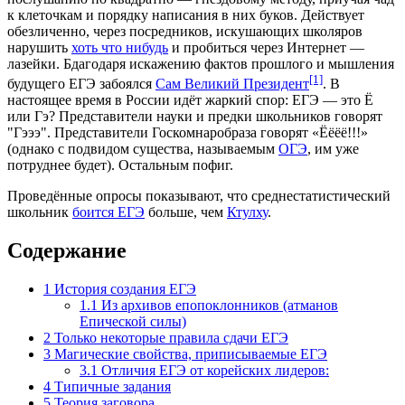
к клеточкам и порядку написания в них буков. Действует
обезличенно, через посредников, искушающих школяров
нарушить
хоть что нибудь
и пробиться через Интернет —
лазейки. Бдагодаря искажению фактов прошлого и мышления
[1]
будущего ЕГЭ забоялся
Сам Великий Президент
. В
настоящее время в России идёт жаркий спор: ЕГЭ — это Ё
или Гэ? Представители науки и предки школьников говорят
"Гэээ". Представители Госкомнаробраза говорят «Ёёёё!!!»
(однако с подвидом существа, называемым
ОГЭ
, им уже
потруднее будет). Остальным пофиг.
Проведённые опросы показывают, что среднестатистический
школьник
боится ЕГЭ
больше, чем
Ктулху
.
Содержание
1
История создания ЕГЭ
1.1
Из архивов епопоклонников (атманов
Епической силы)
2
Только некоторые правила сдачи ЕГЭ
3
Магические свойства, приписываемые ЕГЭ
3.1
Отличия ЕГЭ от корейских лидеров:
4
Типичные задания
5
Теория заговора