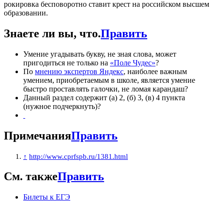
рокировка бесповоротно ставит крест на российском высшем
образовании.
Знаете ли вы, что.
Править
Умение угадывать букву, не зная слова, может
пригодиться не только на
«Поле Чудес»
?
По
мнению экспертов Яндекс
, наиболее важным
умением, приобретаемым в школе, является умение
быстро проставлять галочки, не ломая карандаш?
Данный раздел содержит (а) 2, (б) 3, (в) 4 пункта
(нужное подчеркнуть)?
Примечания
Править
↑
http://www.cprfspb.ru/1381.html
См. также
Править
Билеты к ЕГЭ