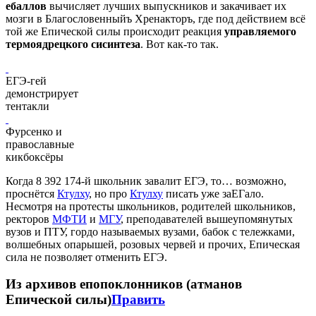
ебаллов
вычисляет лучших выпускников и закачивает их
мозги в Благословенныйъ Хренакторъ, где под действием всё
той же Епической силы происходит реакция
управляемого
термоядрецкого сисинтеза
. Вот как-то так.
ЕГЭ-гей
демонстрирует
тентакли
Фурсенко и
православные
кикбоксёры
Когда 8 392 174-й школьник завалит ЕГЭ, то… возможно,
проснётся
Ктулху
, но про
Ктулху
писать уже заЕГало.
Несмотря на протесты школьников, родителей школьников,
ректоров
МФТИ
и
МГУ
, преподавателей вышеупомянутых
вузов и ПТУ, гордо называемых вузами, бабок с тележками,
волшебных опарышей, розовых червей и прочих, Епическая
сила не позволяет отменить ЕГЭ.
Из архивов епопоклонников (атманов
Епической силы)
Править