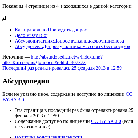
Показаны 4 страницы из 4, находящихся в данной категории.
Д
Как правильно:Проводить допрос
Дело Pussy Riot
Абсурдоцитатник:Допрос вулканца-коррупционера
Абсурдотека:Допрос участника массовых беспорядков
Источник —
http://absurdopedia.net/w/index.php?
title=Категория:Допросы&oldid=307873
Последний раз редактировалась 25 февраля 2013 в 12:59
Абсурдопедия
Если не указано иное, содержание доступно по лицензии
CC-
BY-SA 3.0
.
Эта страница в последний раз была отредактирована 25
февраля 2013 в 12:59.
Содержание доступно по лицензии
CC-BY-SA 3.0
(если
не указано иное).
Политика конфиденциальности