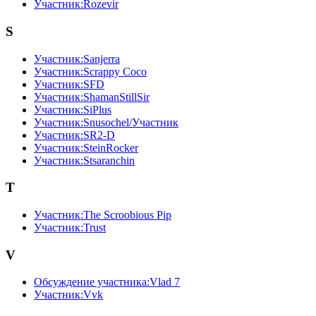
Участник:Rozevir
S
Участник:Sanjerra
Участник:Scrappy Coco
Участник:SFD
Участник:ShamanStillSir
Участник:SiPlus
Участник:Snusochel/Участник
Участник:SR2-D
Участник:SteinRocker
Участник:Stsaranchin
T
Участник:The Scroobious Pip
Участник:Trust
V
Обсуждение участника:Vlad 7
Участник:Vvk