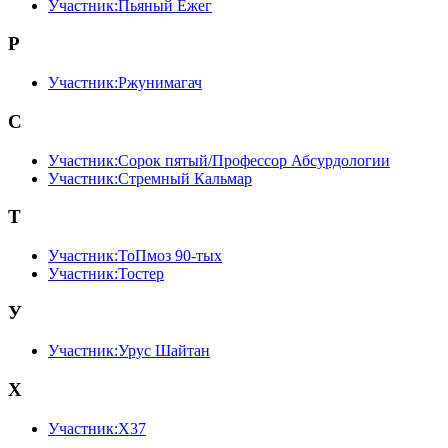
Участник:Пьяный Ёжег
Р
Участник:Ржунимагач
С
Участник:Сорок пятый/Профессор Абсурдологии
Участник:Стремный Кальмар
Т
Участник:ТоПмоз 90-тых
Участник:Тостер
У
Участник:Урус Шайтан
Х
Участник:Х37