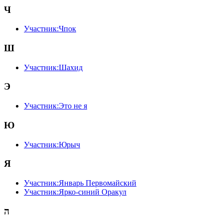
Ч
Участник:Чпок
Ш
Участник:Шахид
Э
Участник:Это не я
Ю
Участник:Юрыч
Я
Участник:Январь Первомайский
Участник:Ярко-синий Оракул
ה