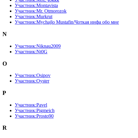
Участник:Montavista
Участник:Mr. Otmorozok
Участник:Murkrut
Участник:Mychajlo Mustafin/Чоткая инфа обо мне
N
Участник:Niknau2009
Участник:Nt0G
O
Участник:Osipov
Участник:Oyster
P
Участник:Pavel
Участник:Pigmeich
Участник:Prosto90
R