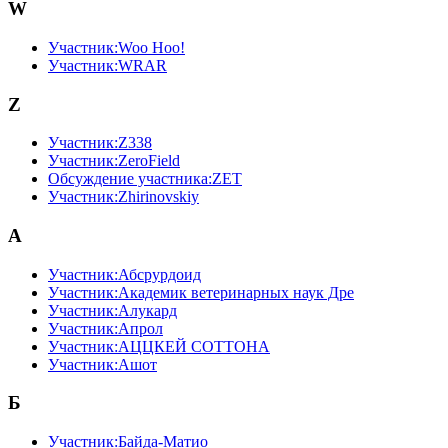
W
Участник:Woo Hoo!
Участник:WRAR
Z
Участник:Z338
Участник:ZeroField
Обсуждение участника:ZET
Участник:Zhirinovskiy
А
Участник:Абсрурдоид
Участник:Академик ветеринарных наук Дре
Участник:Алукард
Участник:Апрол
Участник:АЦЦКЕЙ CОТТОНА
Участник:Ашот
Б
Участник:Байда-Матио