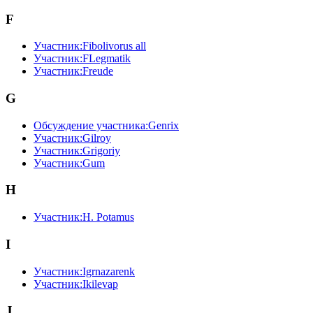
F
Участник:Fibolivorus all
Участник:FLegmatik
Участник:Freude
G
Обсуждение участника:Genrix
Участник:Gilroy
Участник:Grigoriy
Участник:Gum
H
Участник:H. Potamus
I
Участник:Igrnazarenk
Участник:Ikilevap
J