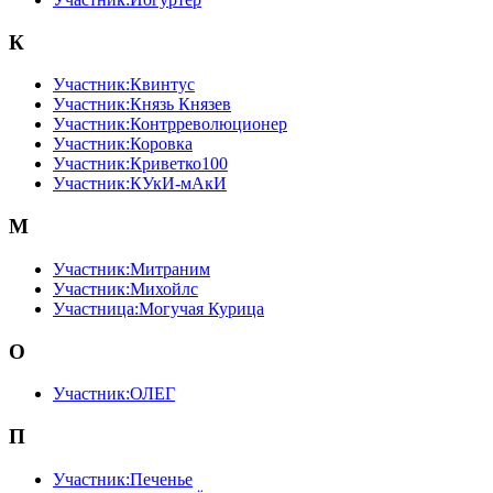
К
Участник:Квинтус
Участник:Князь Князев
Участник:Контрреволюционер
Участник:Коровка
Участник:Криветко100
Участник:КУкИ-мАкИ
М
Участник:Митраним
Участник:Михойлс
Участница:Могучая Курица
О
Участник:ОЛЕГ
П
Участник:Печенье