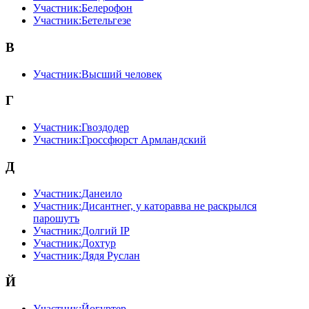
Участник:Белерофон
Участник:Бетельгезе
В
Участник:Высший человек
Г
Участник:Гвоздодер
Участник:Гроссфюрст Армландский
Д
Участник:Данеило
Участник:Дисантнег, у каторавва не раскрылся
парошутъ
Участник:Долгий IP
Участник:Дохтур
Участник:Дядя Руслан
Й
Участник:Йогуртер