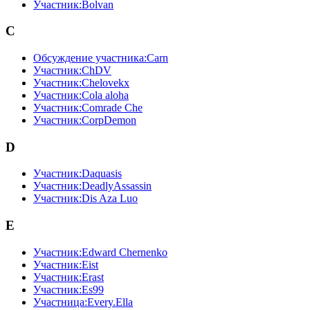
Участник:Bolvan
C
Обсуждение участника:Carn
Участник:ChDV
Участник:Chelovekx
Участник:Cola aloha
Участник:Comrade Che
Участник:CorpDemon
D
Участник:Daquasis
Участник:DeadlyAssassin
Участник:Dis Aza Luo
E
Участник:Edward Chernenko
Участник:Eist
Участник:Erast
Участник:Es99
Участница:Every.Ella