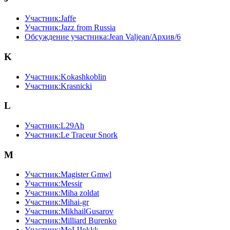
Участник:Jaffe
Участник:Jazz from Russia
Обсуждение участника:Jean Valjean/Архив/6
K
Участник:Kokashkoblin
Участник:Krasnicki
L
Участник:L29Ah
Участник:Le Traceur Snork
M
Участник:Magister Gmwl
Участник:Messir
Участник:Miha zoldat
Участник:Mihai-gr
Участник:MikhailGusarov
Участник:Milliard Burenko
Участник:MoLЧokkk