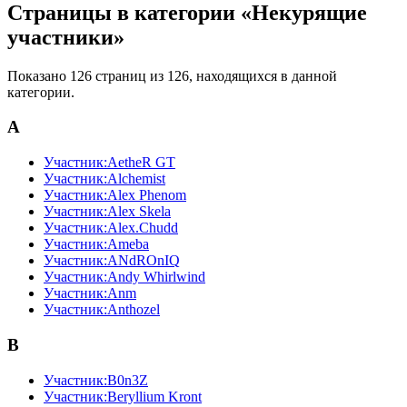
Страницы в категории «Некурящие
участники»
Показано 126 страниц из 126, находящихся в данной
категории.
A
Участник:AetheR GT
Участник:Alchemist
Участник:Alex Phenom
Участник:Alex Skela
Участник:Alex.Chudd
Участник:Ameba
Участник:ANdROnIQ
Участник:Andy Whirlwind
Участник:Anm
Участник:Anthozel
B
Участник:B0n3Z
Участник:Beryllium Kront