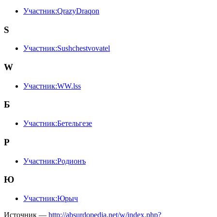
Участник:QrazyDraqon
S
Участник:Sushchestvovatel
W
Участник:WW.lss
Б
Участник:Бетельгезе
Р
Участник:Родионъ
Ю
Участник:Юрыч
Источник —
http://absurdopedia.net/w/index.php?