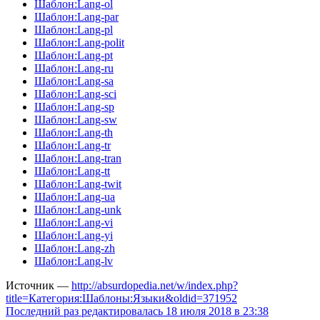
Шаблон:Lang-ol
Шаблон:Lang-par
Шаблон:Lang-pl
Шаблон:Lang-polit
Шаблон:Lang-pt
Шаблон:Lang-ru
Шаблон:Lang-sa
Шаблон:Lang-sci
Шаблон:Lang-sp
Шаблон:Lang-sw
Шаблон:Lang-th
Шаблон:Lang-tr
Шаблон:Lang-tran
Шаблон:Lang-tt
Шаблон:Lang-twit
Шаблон:Lang-ua
Шаблон:Lang-unk
Шаблон:Lang-vi
Шаблон:Lang-yi
Шаблон:Lang-zh
Шаблон:Lang-lv
Источник —
http://absurdopedia.net/w/index.php?
title=Категория:Шаблоны:Языки&oldid=371952
Последний раз редактировалась 18 июля 2018 в 23:38