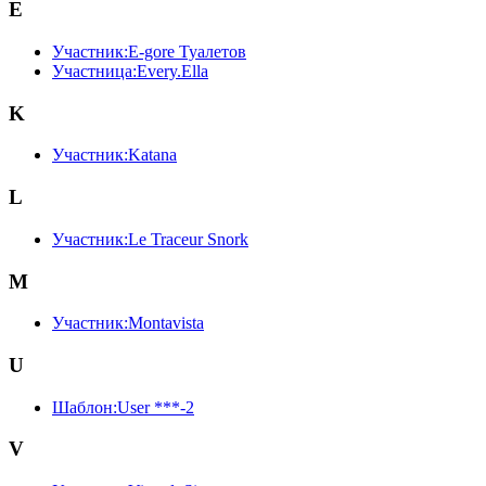
E
Участник:E-gore Туалетов
Участница:Every.Ella
K
Участник:Katana
L
Участник:Le Traceur Snork
M
Участник:Montavista
U
Шаблон:User ***-2
V