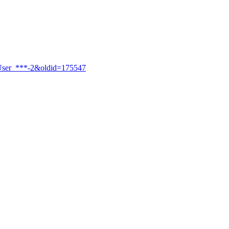
я:User_***-2&oldid=175547