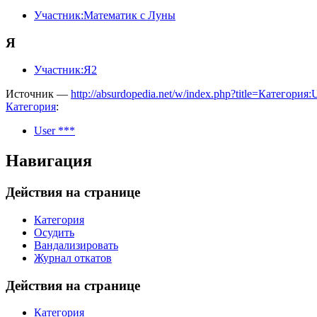
Участник:Математик с Луны
Я
Участник:Я2
Источник —
http://absurdopedia.net/w/index.php?title=Категори
Категория
:
User ***
Навигация
Действия на странице
Категория
Осудить
Вандализировать
Журнал откатов
Действия на странице
Категория