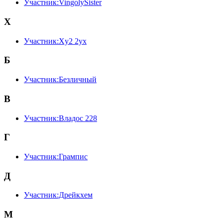
Участник:VingolySister
X
Участник:Xy2 2yx
Б
Участник:Безличный
В
Участник:Владос 228
Г
Участник:Грампис
Д
Участник:Дрейкхем
М