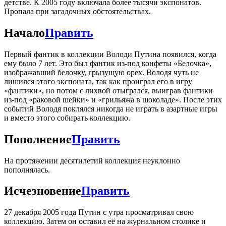
детстве. К 2005 году включала более тысячи экспонатов.
Пропала при загадочных обстоятельствах.
Начало
Править
Первый фантик в коллекции Володи Путина появился, когда
ему было 7 лет. Это был фантик из-под конфеты «Белочка»,
изображавший белочку, грызущую орех. Володя чуть не
лишился этого экспоната, так как проиграл его в игру
«фантики», но потом с лихвой отыгрался, выиграв фантики
из-под «раковой шейки» и «грильяжа в шоколаде». После этих
событий Володя поклялся никогда не играть в азартные игры
и вместо этого собирать коллекцию.
Пополнение
Править
На протяжении десятилетий коллекция неуклонно
пополнялась.
Исчезновение
Править
27 декабря 2005 года Путин с утра просматривал свою
коллекцию. Затем он оставил её на журнальном столике и