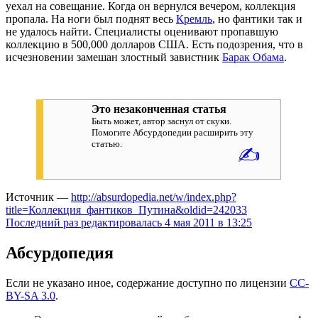
уехал на совещание. Когда он вернулся вечером, коллекция
пропала. На ноги был поднят весь
Кремль
, но фантики так и
не удалось найти. Специалисты оценивают пропавшую
коллекцию в 500,000 долларов США. Есть подозрения, что в
исчезновении замешан злостный завистник
Барак Обама
.
Это незаконченная статья
Быть может, автор заснул от скуки.
Помогите Абсурдопедии расширить эту
статью.
✍
Источник —
http://absurdopedia.net/w/index.php?
title=Коллекция_фантиков_Путина&oldid=242033
Последний раз редактировалась 4 мая 2011 в 13:25
Абсурдопедия
Если не указано иное, содержание доступно по лицензии
CC-
BY-SA 3.0
.