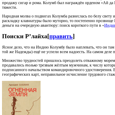
продажу сигар и рома. Колумб был награждён орденом «Ай да 
тяжести.
Народная молва о подвигах Колумба разнеслась по белу свету 
раскладку клавиатуры было муторно, то постепенно прозвище 
деньги на очередную авантюру: поиск короткого пути в «
Инди
Поиски Р’лайха
[
править
]
Ясное дело, что на Индию Колумбу было наплевать, что он та
той же Надежды) ещё не успели всем надоесть. На самом деле
Множество трудностей пришлось преодолеть отважному мореман
продавались
только
трезвым жёлтым мужчинам, к числу которых
подписанного начальством командировочного удостоверения. В
географических карт, неправильное исчисление трудового стаж