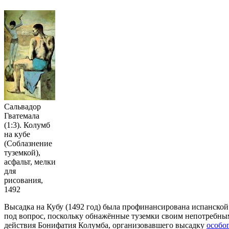
Сальвадор
Гватемала
(1:3). Колумб
на кубе
(Соблазнение
туземкой),
асфальт, мелки
для
рисования,
1492
Высадка на Кубу (1492 год) была профинансирована испанской
под вопрос, поскольку обнажённые туземки своим непотребны
действия Бонифатия Колумба, организовавшего высадку
особо