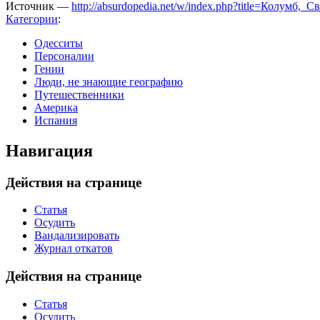
Источник —
http://absurdopedia.net/w/index.php?title=Колумб
Категории
:
Одесситы
Персоналии
Гении
Люди, не знающие географию
Путешественники
Америка
Испания
Навигация
Действия на странице
Статья
Осудить
Вандализировать
Журнал откатов
Действия на странице
Статья
Осудить