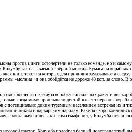
лимоны против цинги осточертели не только команде, но и самом
 Колумбу так называемой «чёрной метки». Бумага на кораблях т
ывках книг, текст на которых для приличия замазывают а сверх
раммы «молния» и она обойдётся не дороже 40 коп. за слово. В о
он смог вынести с камбуза коробку сигнальных ракет и два ко
, только когда мимо проплывали достойные его персоны корабли
ов с потенциально диким туземным населением встречал их и т
вилизации диким и варварским народам. Ракеты скоро кончились
мля, а когда выяснилось, кто там семафорил, у Колумба появилос
ко носовой платок, Колумба подобрал бедный новогранадский ры