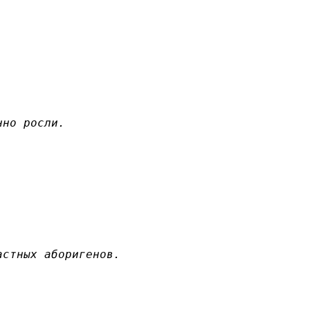
нно росли.
астных аборигенов.