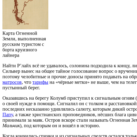
Карта Огненной
Земли, выполненная
русским туристом с
борта круизного
лайнера
Найти Р’лайх всё не удавалось, солонина подходила к концу, 
Сильвер вынес на общее тайное голосование вопрос о вручении
поэтому челобитные и прочие доносы принято подавать на обр
матросов
, что
тарифы
на «чёрные метки» не выше, чем на телег
пустынный берег.
Оказавшись на берегу Колумб приступил к сигнальным огням (
о своей нужде в помощи. Сигналил он с толком и расстановкой
последних несказанно удивлялись салюту, которым дикий остр
Папу
, а также христианских проповедников, нёсших блага ци
принимали за маяк. Остров вскоре стали называть Огненная Зе
Мальчик
), под которым он и вошёл в историю.
Когда кончились спички и из сигнальных средств остался толь