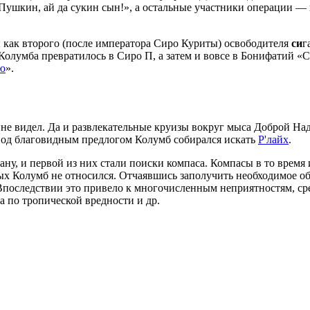
Пушкин, ай да сукин сын!», а остальные участники операции —
и как второго (после императора Сиро Куриты) освободителя
си
г
Колумба превратилось в Сиро П, а затем и вовсе в Бонифатий 
ю
».
м не видел. Да и развлекательные круизы вокруг мыса Доброй Н
 под благовидным предлогом Колумб собирался искать
Р'лайх
.
у, и первой из них стали поиски компаса. Компасы в то время
 Колумб не относился. Отчаявшись заполучить необходимое обо
последствии это привело к многочисленным неприятностям, сре
а по тропической вредности и др.