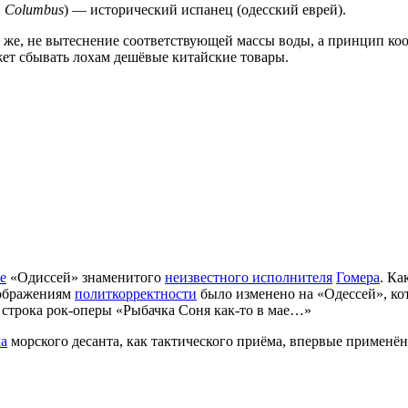
» Columbus
) — исторический испанец (одесский еврей).
о же, не вытеснение соответствующей массы воды, а принцип к
жет сбывать лохам дешёвые китайские товары.
е
«Одиссей» знаменитого
неизвестного исполнителя
Гомера
. Ка
оображениям
политкорректности
было изменено на «Одессей», ко
строка рок-оперы «Рыбачка Соня как-то в мае…»
а
морского десанта, как тактического приёма, впервые примен