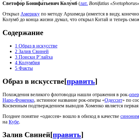
Светофо́р Бонифа́тьевич Колу́мб
(
лат.
Bonifatius «Svetophorus
Открыл
Америку
по методу Архимеда (имеется в виду, конечн
Колумб до конца жизни думал, что открыл Китай и теперь смо
Содержание
1
Образ в искусстве
2
Залив Свиней
3
Поиски Р’лайха
4
Колумбия
5
Факты
Образ в искусстве
[
править
]
Похождения великого флотоводца нашли отражения в рок-
опер
Наро-Фоменко
, истинное название рок-оперы «
Одессит
» по с
Косвенным подтверждением выводов Хоменко является первая 
Позднее понятие «одиссея» вошло в обиход в качестве
синоним
на
Кубе
.
Залив Свиней
[
править
]