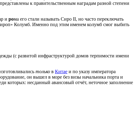
 представлены к правительственным наградам разной степени
ар и
ро
ма его стали называть Сиро II, но часто переключать
«Сироп» Колумб. Именно под этим именем колумб смог выбить
адежды (с развитой инфраструктурой домов терпимости имени
 изготовливались
только
в
Китае
и по указу императора
рудование, он вышел в море без визы начальника порта и
ди которых: несданный авансовый отчёт, неточное заполнение