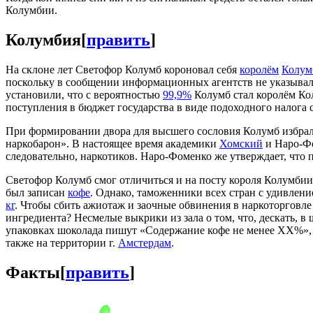
Колумбии.
Колумбия
[
править
]
На склоне лет Светофор Колумб короновал себя
королём
Колум
поскольку в сообщении информационных агентств не указывало
установили, что с вероятностью
99,9%
Колумб стал королём Ко
поступления в бюджет государства в виде подоходного налога 
При формировании двора для высшего сословия Колумб избрал
наркобарон». В настоящее время академики
Хомский
и Наро-Фо
следовательно, наркотиков. Наро-Фоменко же утверждает, что
Светофор Колумб смог отличиться и на посту короля Колумбии
был записан
кофе
. Однако, таможенники всех стран с удивлен
кг
. Чтобы сбить ажиотаж и заочные обвинения в наркоторговле
ингредиента? Несмелые выкрики из зала о том, что, дескать,
упаковках шоколада пишут «Содержание кофе не менее ХХ%», 
также на территории г.
Амстердам
.
Факты
[
править
]