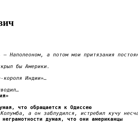
вич
ь — Наполеоном, а потом мои притязания постоя
ткрыл бы Америки.
е-короля Индии»…
иводил…
ия»
умая, что обращается к Одиссею
 Колумба, а он заблудился, истребил кучу несч
 неграмотности думая, что они американцы