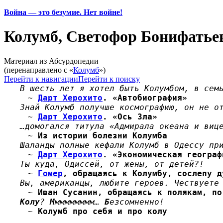
Война — это безумие. Нет войне!
Колумб, Светофор Бонифатье
Материал из Абсурдопедии
(перенаправлено с «
Колумб
»)
Перейти к навигации
Перейти к поиску
В шесть лет я хотел быть Колумбом, в сем
~
Дарт Херохито
. «Автобиография»
Знай Колумб получше космографию, он не о
~
Дарт Херохито
. «Ось Зла»
…домогался титула «Адмирала океана и виц
~
Из истории болезни Колумба
Шаланды полные кефали Колумб в Одессу пр
~
Дарт Херохито
. «Экономическая географ
Ты куда, Одиссей, от жены, от детей?!
~
Гомер
, обращаясь к Колумбу, сослепу д
Вы, американцы, любите героев. Чествуете
~
Иван Сусанин, обращаясь к полякам, по
Колу
?
М
мммммммм…
Б
езсомненно!
~
Колумб про себя и про колу