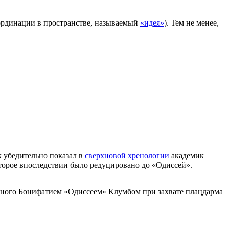
оординации в пространстве, называемый
«идея»
). Тем не менее,
к убедительно показал в
сверхновой хренологии
академик
торое впоследствии было редуцировано до «Одиссей».
ённого Бонифатием «Одиссеем» Клумбом при захвате плацдарма