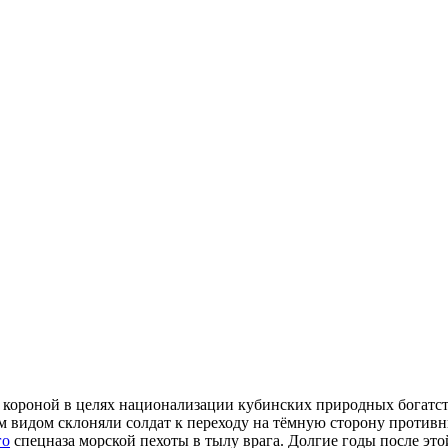
 короной в целях национализации кубинских природных богатств
м видом склоняли солдат к переходу на тёмную сторону против
го
спецназа морской пехоты в тылу врага. Долгие годы после эт