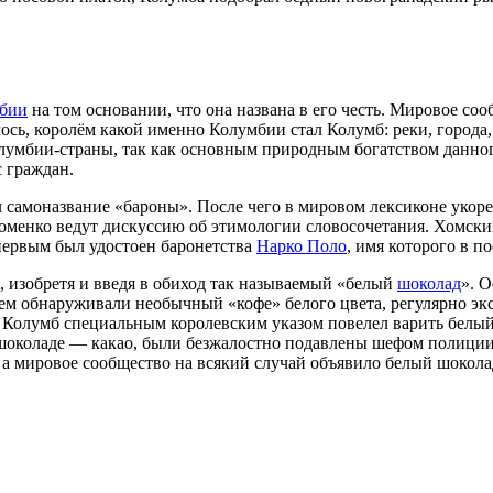
бии
на том основании, что она названа в его честь. Мировое с
сь, королём какой именно Колумбии стал Колумб: реки, города,
лумбии-страны, так как основным природным богатством данного
с граждан.
 самоназвание «бароны». После чего в мировом лексиконе укор
менко ведут дискуссию об этимологии словосочетания. Хомский
 первым был удостоен баронетства
Нарко Поло
, имя которого в п
, изобретя и введя в обиход так называемый «белый
шоколад
». 
ием обнаруживали необычный «кофе» белого цвета, регулярно эк
 Колумб специальным королевским указом повелел варить белый 
 в шоколаде — какао, были безжалостно подавлены шефом полиц
а мировое сообщество на всякий случай объявило белый шокола