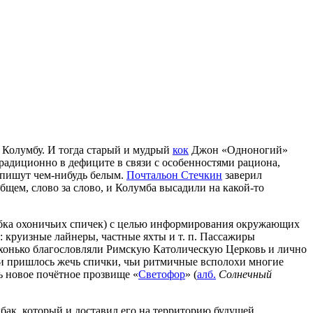
у Колумбу. И тогда старый и мудрый
кок
Джон «Одноногий»
радиционно в дефиците в связи с особенностями рациона,
у пишут чем-нибудь белым.
Почтальон Стечкин
заверил
бщем, слово за слово, и Колумба высадили на какой-то
робка охоничьих спичек) с целью информирования окружающих
: круизные лайнеры, частные яхты и т. п. Пассажиры
ихонько благословляли Римскую Католическую Церковь и лично
 и пришлось жечь спички, чьи ритмичные всполохи многие
ь новое почётное прозвище «
Светофор
» (
алб.
Солнечный
бак, который и доставил его на территорию будущей