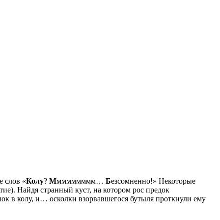
е слов «
Колу
?
М
мммммммм…
Б
езсомненно!» Некоторые
тие). Найдя странный куст, на котором рос предок
инок в колу, и… осколки взорвавшегося бутыля проткнули ему