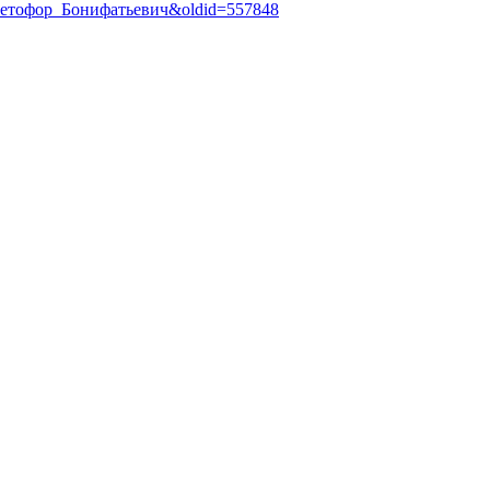
,_Светофор_Бонифатьевич&oldid=557848