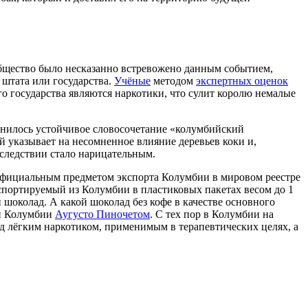
ообщество было несказанно встревожено данным событием,
 штата или государства.
Учёные
методом
экспертных оценок
 государства являются наркотики, что сулит королю немалые
енилось устойчивое словосочетание «колумбийский
 указывает на несомненное влияние деревьев коки и,
оследствии стало нарицательным.
Официальным предметом экспорта Колумбии в мировом реестре
спортируемый из Колумбии в пластиковых пакетах весом до 1
шоколад. А какой шоколад без кофе в качестве основного
ии Колумбии
Аугусто Пиночетом
. С тех пор в Колумбии на
д лёгким наркотиком, применимым в терапевтических целях, а