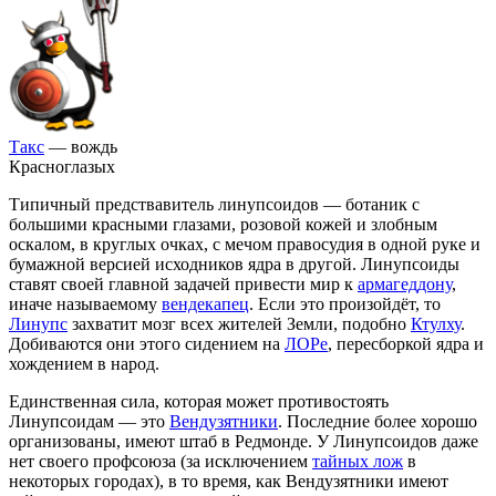
Такс
— вождь
Красноглазых
Типичный предствавитель линупсоидов — ботаник с
большими красными глазами, розовой кожей и злобным
оскалом, в круглых очках, с мечом правосудия в одной руке и
бумажной версией исходников ядра в другой. Линупсоиды
ставят своей главной задачей привести мир к
армагеддону
,
иначе называемому
вендекапец
. Если это произойдёт, то
Линупс
захватит мозг всех жителей Земли, подобно
Ктулху
.
Добиваются они этого сидением на
ЛОРе
, пересборкой ядра и
хождением в народ.
Единственная сила, которая может противостоять
Линупсоидам — это
Вендузятники
. Последние более хорошо
организованы, имеют штаб в Редмонде. У Линупсоидов даже
нет своего профсоюза (за исключением
тайных лож
в
некоторых городах), в то время, как Вендузятники имеют