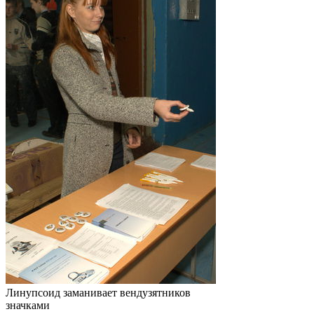
Линупсоид заманивает вендузятников
значками