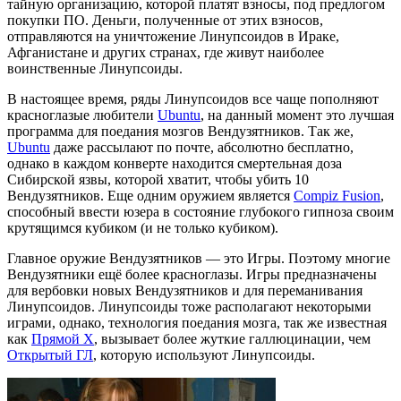
тайную организацию, которой платят взносы, под предлогом
покупки ПО. Деньги, полученные от этих взносов,
отправляются на уничтожение Линупсоидов в Ираке,
Афганистане и других странах, где живут наиболее
воинственные Линупсоиды.
В настоящее время, ряды Линупсоидов все чаще пополняют
красноглазые любители
Ubuntu
, на данный момент это лучшая
программа для поедания мозгов Вендузятников. Так же,
Ubuntu
даже рассылают по почте, абсолютно бесплатно,
однако в каждом конверте находится смертельная доза
Сибирской язвы, которой хватит, чтобы убить 10
Вендузятников. Еще одним оружием является
Compiz Fusion
,
способный ввести юзера в состояние глубокого гипноза своим
крутящимся кубиком (и не только кубиком).
Главное оружие Вендузятников — это Игры. Поэтому многие
Вендузятники ещё более красноглазы. Игры предназначены
для вербовки новых Вендузятников и для переманивания
Линупсоидов. Линупсоиды тоже располагают некоторыми
играми, однако, технология поедания мозга, так же известная
как
Прямой Х
, вызывает более жуткие галлюцинации, чем
Открытый ГЛ
, которую используют Линупсоиды.