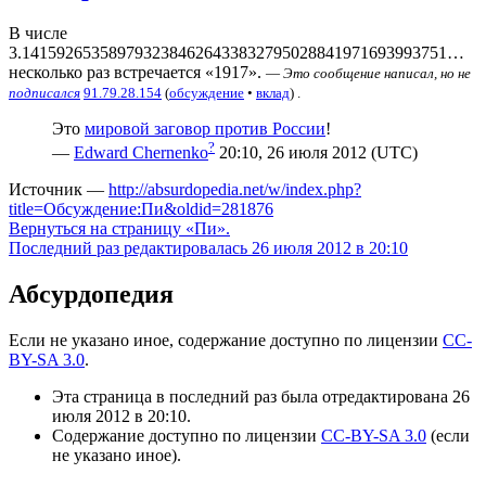
В числе
3.1415926535897932384626433832795028841971693993751…
несколько раз встречается «1917».
—
Это сообщение написал, но не
подписался
91.79.28.154
(
обсуждение
•
вклад
) .
Это
мировой заговор против России
!
?
—
Edward Chernenko
20:10, 26 июля 2012 (UTC)
Источник —
http://absurdopedia.net/w/index.php?
title=Обсуждение:Пи&oldid=281876
Вернуться на страницу «Пи».
Последний раз редактировалась 26 июля 2012 в 20:10
Абсурдопедия
Если не указано иное, содержание доступно по лицензии
CC-
BY-SA 3.0
.
Эта страница в последний раз была отредактирована 26
июля 2012 в 20:10.
Содержание доступно по лицензии
CC-BY-SA 3.0
(если
не указано иное).