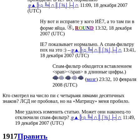
╔▲╠☼╚╡∩║⌠⅜⌡├┤∩
11:09, 18 декабря 2007
(UTC)
Ну вот и исправте у кого ИЁ7, а то там пи в
форме яйца.
,
R
O
U
N
D
13:32, 18 декабря
2007 (UTC)
IE7 показывает нормально. А спам-фильтру
пох на это :) --
╔▲╠☼╚╡∩║⌠⅜⌡├┤∩
13:41,
18 декабря 2007 (UTC)
Спам-фильтр обходится вставлением
<span></span> в длинные цифры.)
(
мозг
) 23:32, 10 февраля
2008 (UTC)
Кто смотрел на число пи с четырьмя лямами десятичных
знаков? ЛСД не пробовал, но на «Матрицу» меня пробило.
Мне удалось изменить статью. Может они наконец-то
отключили спам-фильтр?
╔▲╠☼╚╡∩║⌠⅜⌡├┤∩
11:49,
19 декабря 2007 (UTC)
1917
Править