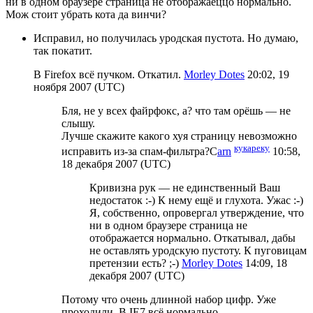
ни в одном браузере страница не отображаеццо нормально.
Мож стоит убрать кота да винчи?
Исправил, но получилась уродская пустота. Но думаю,
так покатит.
В Firefox всё пучком. Откатил.
Morley Dotes
20:02, 19
ноября 2007 (UTC)
Бля, не у всех файрфокс, а? что там орёшь — не
слышу.
Лучше скажите какого хуя страницу невозможно
кукареку
исправить из-за спам-фильтра?C
arn
10:58,
18 декабря 2007 (UTC)
Кривизна рук — не единственный Ваш
недостаток :-) К нему ещё и глухота. Ужас :-)
Я, собственно, опровергал утверждение, что
ни в одном браузере страница не
отображается нормально. Откатывал, дабы
не оставлять уродскую пустоту. К пуговицам
претензии есть? ;-)
Morley Dotes
14:09, 18
декабря 2007 (UTC)
Потому что очень длинной набор цифр. Уже
проходили. В IE7 всё нормально