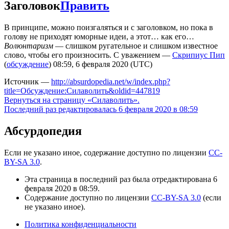
Заголовок
Править
В принципе, можно поизгаляться и с заголовком, но пока в
голову не приходят юморные идеи, а этот… как его…
Волюнтаризм
— слишком ругательное и слишком известное
слово, чтобы его произносить. С уважением —
Скрипиус Пип
(
обсуждение
) 08:59, 6 февраля 2020 (UTC)
Источник —
http://absurdopedia.net/w/index.php?
title=Обсуждение:Силаволить&oldid=447819
Вернуться на страницу «Силаволить».
Последний раз редактировалась 6 февраля 2020 в 08:59
Абсурдопедия
Если не указано иное, содержание доступно по лицензии
CC-
BY-SA 3.0
.
Эта страница в последний раз была отредактирована 6
февраля 2020 в 08:59.
Содержание доступно по лицензии
CC-BY-SA 3.0
(если
не указано иное).
Политика конфиденциальности