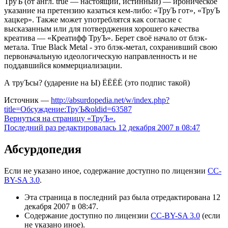
ТруЪ (от англ. true — настоящий, истинный) — ироническое
указание на претензию казаться кем-либо: «ТруЪ гот», «ТруЪ
хацкер». Также может употреблятся как согласие с
высказанным или для потверджения хорошего качества
креатива — «Креатифф ТруЪ». Берет своё начало от блэк-
метала. True Black Metal - это блэк-метал, сохранивший свою
первоначальную идеологическую направленность и не
поддавшийся коммерциализации.
А труЪсы? (ударение на Ы) ЁЁЁЁ (это подпис такой)
Источник —
http://absurdopedia.net/w/index.php?
title=Обсуждение:ТруЪ&oldid=63587
Вернуться на страницу «ТруЪ».
Последний раз редактировалась 12 декабря 2007 в 08:47
Абсурдопедия
Если не указано иное, содержание доступно по лицензии
CC-
BY-SA 3.0
.
Эта страница в последний раз была отредактирована 12
декабря 2007 в 08:47.
Содержание доступно по лицензии
CC-BY-SA 3.0
(если
не указано иное).