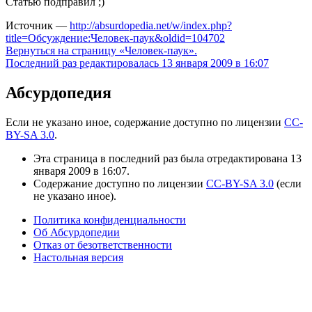
Статью подправил ;)
Источник —
http://absurdopedia.net/w/index.php?
title=Обсуждение:Человек-паук&oldid=104702
Вернуться на страницу «Человек-паук».
Последний раз редактировалась 13 января 2009 в 16:07
Абсурдопедия
Если не указано иное, содержание доступно по лицензии
CC-
BY-SA 3.0
.
Эта страница в последний раз была отредактирована 13
января 2009 в 16:07.
Содержание доступно по лицензии
CC-BY-SA 3.0
(если
не указано иное).
Политика конфиденциальности
Об Абсурдопедии
Отказ от безответственности
Настольная версия