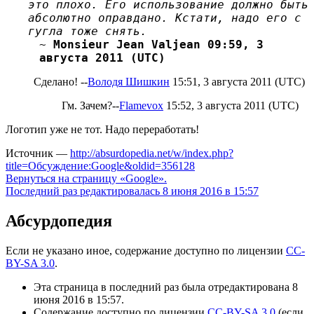
это плохо. Его использование должно быть
абсолютно оправдано. Кстати, надо его с
гугла тоже снять.
~
Monsieur Jean Valjean 09:59, 3
августа 2011 (UTC)
Сделано! --
Володя Шишкин
15:51, 3 августа 2011 (UTC)
Гм. Зачем?--
Flamevox
15:52, 3 августа 2011 (UTC)
Логотип уже не тот. Надо переработать!
Источник —
http://absurdopedia.net/w/index.php?
title=Обсуждение:Google&oldid=356128
Вернуться на страницу «Google».
Последний раз редактировалась 8 июня 2016 в 15:57
Абсурдопедия
Если не указано иное, содержание доступно по лицензии
CC-
BY-SA 3.0
.
Эта страница в последний раз была отредактирована 8
июня 2016 в 15:57.
Содержание доступно по лицензии
CC-BY-SA 3.0
(если