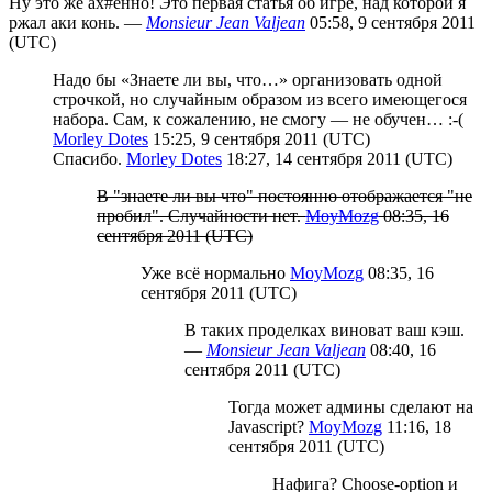
Ну это же ах#енно! Это первая статья об игре, над которой я
ржал аки конь. —
Monsieur Jean Valjean
05:58, 9 сентября 2011
(UTC)
Надо бы «Знаете ли вы, что…» организовать одной
строчкой, но случайным образом из всего имеющегося
набора. Сам, к сожалению, не смогу — не обучен… :-(
Morley Dotes
15:25, 9 сентября 2011 (UTC)
Спасибо.
Morley Dotes
18:27, 14 сентября 2011 (UTC)
В "знаете ли вы что" постоянно отображается "не
пробил". Случайности нет.
MoyMozg
08:35, 16
сентября 2011 (UTC)
Уже всё нормально
MoyMozg
08:35, 16
сентября 2011 (UTC)
В таких проделках виноват ваш кэш.
—
Monsieur Jean Valjean
08:40, 16
сентября 2011 (UTC)
Тогда может админы сделают на
Javascript?
MoyMozg
11:16, 18
сентября 2011 (UTC)
Нафига? Choose-option и