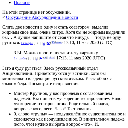
Править
На этой странице нет обсуждений.
<
Обсуждение Абсурдопедии:Новости
Слить две новости в одну и стать соавтором, выделив
жирным своё имя, очень хитро. Хотя бы не жирным выделили
бы… А лучше напишите от себя что-нибудь — тогда не буду
ругаться.
17:10, 11 мая 2020 (UTC)
(
⚒
|
ð
|
xièxie
)
^
0 и голуби
(
°
|
¡
\
🌑
|
_
|
|
|
🐦
)
В
З.Ы. Можно просто поставить ту картинку.
17:13, 11 мая 2020 (UTC)
(
⚒
|
ð
|
xièxie
)
^
0 и голуби
(
°
|
¡
\
🌑
|
_
|
|
|
🐦
)
В
Зато я буду ругаться. Здесь русскоязычный отдел
Анциклопедии. Приветствуются участники, хотя бы
минимально владеющие русским языком. У вас обоих с
языком беда. Посмотрите исправления.
Мистер Крупнов, у вас проблема с согласованием
падежей. Вы пишете: «ускорение тестировани
е
». Надо:
«ускорение тестировани
я
». Родительный падеж,
вопросы: кого, чего. Чего? Тестрования.
0, слово «трупы» — неодушевлённое существительное и
склоняется как неодушевлённое. В винительном падеже
(кого, что) нужно выбрать вопрос «что». И,