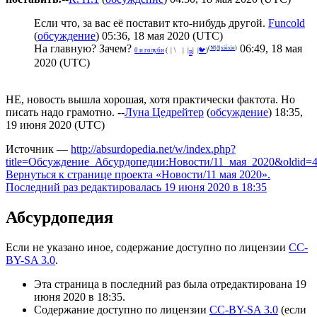
Если что, за вас её поставит кто-нибудь другой.
Funcold
(
обсуждение
) 05:36, 18 мая 2020 (UTC)
На главную? Зачем?
06:49, 18 мая
(
⚒
|
ð
|
xièxie
)
^
0 и голуби
(
°
|
¡
\
🌑
|
_
|
|
|
🐦
)
В
2020 (UTC)
НЕ, новость вышла хорошая, хотя практически фактота. Но
писать надо грамотно. --
Луна Цедрейтер
(
обсуждение
) 18:35,
19 июня 2020 (UTC)
Источник —
http://absurdopedia.net/w/index.php?
title=Обсуждение_Абсурдопедии:Новости/11_мая_2020&oldid=
Вернуться к странице проекта «Новости/11 мая 2020».
Последний раз редактировалась 19 июня 2020 в 18:35
Абсурдопедия
Если не указано иное, содержание доступно по лицензии
CC-
BY-SA 3.0
.
Эта страница в последний раз была отредактирована 19
июня 2020 в 18:35.
Содержание доступно по лицензии
CC-BY-SA 3.0
(если