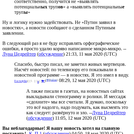
соответственно, получится не «выявлять
потенциальн
ых
труп
ов
» а «выявлять потенциальны
е
труп
ы
»
Ну и логику нужно задействовать. Не «Путин заявил в
новостях», а новости сообщают о сделанном Путиным
заявлении.
В следующий раз я не буду исправлять орфографические
ошибки, я просто удалю коряво написанное микро-микро. --
Луна Цедрейтер
(
обсуждение
) 21:33, 11 мая 2020 (UTC)
Спасибо, быстро писал, не заметил живых мертвецов.
Насчёт новостей: по телевизору его показывали в
новостной программе — в новостях. Я это имел в виду.
08:29, 12 мая 2020 (UTC)
(
⚒
|
ð
|
xièxie
)
^
0 и голуби
(
°
|
¡
\
🌑
|
_
|
|
|
🐦
)
В
А также писали в газетах, на новостных сайтах
выкладывали стенограмму и ролики. И мессадж
«сдохните» мы все считали. Я думаю, поскольку
это всё надолго, надо подумать, как высмеять это
как следует: развёрнуто и зло. --
Луна Цедрейтер
(
обсуждение
) 11:05, 12 мая 2020 (UTC)
Вы неблагодарные! Я вашу новость хотел на главную
поставить!
--
К. П.1
(
обсуждение
) 04:50, 18 мая 2020 (UTC)