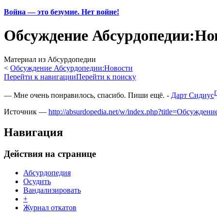
Война — это безумие. Нет войне!
Обсуждение Абсурдопедии:Нов
Материал из Абсурдопедии
<
Обсуждение Абсурдопедии:Новости
Перейти к навигации
Перейти к поиску
— Мне очень понравилось, спасибо. Пиши ещё. -
Дарт Сидиус
Источник —
http://absurdopedia.net/w/index.php?title=Обсуж
Навигация
Действия на странице
Абсурдопедия
Осудить
Вандализировать
+
Журнал откатов