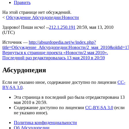
Править
На этой странице нет обсуждений.
<
Обсуждение Абсурдопедии:Новости
Здорово! Пиши исчо! --
212.1.250.191
20:59, мая 13, 2010
(UTC)
Источник —
http://absurdopedia.net/w/index.php?
title=Обсуждение_Абсурдопедии:Новости/2_мая_2010&oldid=1
Вернуться к странице проекта «Новости/2 мая 2010».
Последний раз редактировалась 13 мая 2010 в 20:59
Абсурдопедия
Если не указано иное, содержание доступно по лицензии
CC-
BY-SA 3.0
.
Эта страница в последний раз была отредактирована 13
мая 2010 в 20:59.
Содержание доступно по лицензии
CC-BY-SA 3.0
(если
не указано иное).
Политика конфиденциальности
Об Абсурдопедии