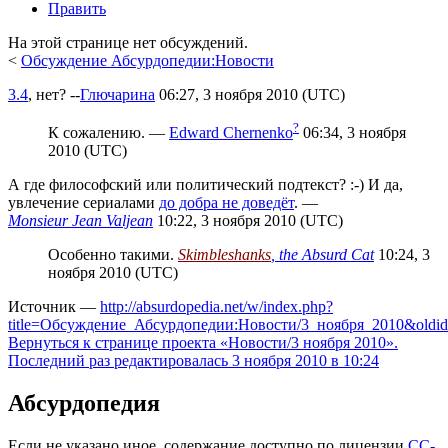
Править
На этой странице нет обсуждений.
<
Обсуждение Абсурдопедии:Новости
3.4
, нет? --
Глючарина
06:27, 3 ноября 2010 (UTC)
?
К сожалению.
—
Edward Chernenko
06:34, 3 ноября
2010 (UTC)
А где философский или политический подтекст? :-) И да,
увлечение сериалами
до добра не доведёт
. —
Monsieur Jean Valjean
10:22, 3 ноября 2010 (UTC)
Особенно такими.
Skimbleshanks
, the Absurd Cat
10:24, 3
ноября 2010 (UTC)
Источник —
http://absurdopedia.net/w/index.php?
title=Обсуждение_Абсурдопедии:Новости/3_ноября_2010&oldi
Вернуться к странице проекта «Новости/3 ноября 2010».
Последний раз редактировалась 3 ноября 2010 в 10:24
Абсурдопедия
Если не указано иное, содержание доступно по лицензии
CC-