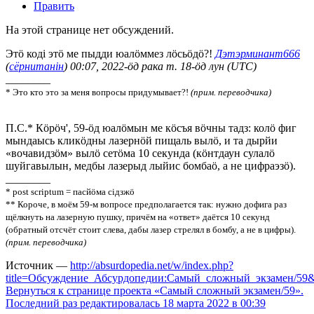
Править
На этой странице нет обсуждений.
Этӧ коді этӧ ме пыдди юалӧммез лӧсьӧдӧ?!
Дэтэрминант666
(
сёрнитанін
) 00:07, 2022-ӧд рака т. 18-ӧд лун (UTC)
________
* Это кто это за меня вопросы придумывает?!
(прим. переводчика)
П.С.* Кӧрӧч', 59-ӧд юалӧмын ме кӧсъя вӧчны тадз: колӧ фиг
мындаысь кликӧдны лазернӧй пищаль вылӧ, и та дырйи
«вочавидзӧм» вылӧ сетӧма 10 секунда (кӧнтдаун сулалӧ
шуйгавылын, медбы лазерыд лыйис бомбаӧ, а не цифраэзӧ).
________
* post scriptum = пасйӧма сідзжӧ
** Короче, в моём 59-м вопросе предполагается так: нужно дофига раз
щёлкнуть на лазерную пушку, причём на «ответ» даётся 10 секунд
(обратный отсчёт стоит слева, дабы лазер стрелял в бомбу, а не в цифры).
(прим. переводчика)
Источник —
http://absurdopedia.net/w/index.php?
title=Обсуждение_Абсурдопедии:Самый_сложный_экзамен/59&
Вернуться к странице проекта «Самый сложный экзамен/59».
Последний раз редактировалась 18 марта 2022 в 00:39