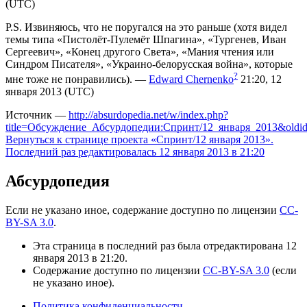
(UTC)
P.S. Извиняюсь, что не поругался на это раньше (хотя видел
темы типа «Пистолёт-Пулемёт Шпагина», «Тургенев, Иван
Сергеевич», «Конец другого Света», «Мания чтения или
Синдром Писателя», «Украино-белорусская война», которые
?
мне тоже не понравились).
—
Edward Chernenko
21:20, 12
января 2013 (UTC)
Источник —
http://absurdopedia.net/w/index.php?
title=Обсуждение_Абсурдопедии:Спринт/12_января_2013&oldi
Вернуться к странице проекта «Спринт/12 января 2013».
Последний раз редактировалась 12 января 2013 в 21:20
Абсурдопедия
Если не указано иное, содержание доступно по лицензии
CC-
BY-SA 3.0
.
Эта страница в последний раз была отредактирована 12
января 2013 в 21:20.
Содержание доступно по лицензии
CC-BY-SA 3.0
(если
не указано иное).
Политика конфиденциальности