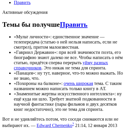
Править
Активные обсуждения
Темы бы получше
Править
«Мульт личности»: единственное значение —
телепередача (статью о ней нельзя написать, если не
смотрел), притом малоизвестная.
«Гавриил Державин»: при всей значимости поэта, его
биографию знают далеко не все. Чтобы написать о нём
статью, придётся сперва перерыть
уйму разных
справочников
. Это никак не тема для спринта.
«Панацея»: ну тут, наверное, что-то можно выжать. Но
не знаю, что.
«Похороны на балконе»:
очень широкая
тема. С таким
названием можно написать только книгу в АТ.
«Знаменитые жертвы искусственного интеллекта»: ну
ещё куда ни шло. Требует знатной подкованности в
научной фантастике (пары фильмов и двух десятков
книг недостаточно), это не тема для спринта.
Вот и не удивляйтесь потом, что соседи снимаются или не
?
выбирают их.
—
Edward Chernenko
21:14, 12 января 2013