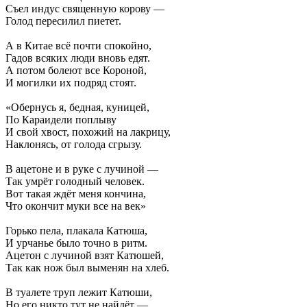
Съел индус священную корову —
Голод пересилил пиетет.
А в Китае всё почти спокойно,
Гадов всяких люди вновь едят.
А потом болеют все Короной,
И могилки их подряд стоят.
«Обернусь я, бедная, куницей,
По Караидели поплыву
И свой хвост, похожий на лакрицу,
Наклонясь, от голода сгрызу.
В ацетоне и в руке с лучиной —
Так умрёт голодный человек.
Вот такая ждёт меня кончина,
Что окончит муки все на век»
Горько пела, плакала Катюша,
И урчанье было точно в ритм.
Ацетон с лучиной взят Катюшей,
Так как нож был выменян на хлеб.
В туалете труп лежит Катюши,
Но его никто тут не найдёт —