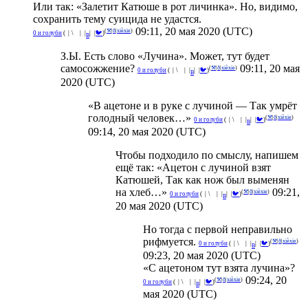
Или так: «Залетит Катюше в рот личинка». Но, видимо,
сохранить тему суицида не удастся.
09:11, 20 мая 2020 (UTC)
(
⚒
|
ð
|
xièxie
)
^
0 и голуби
(
°
|
¡
\
🌑
|
_
|
|
|
🐦
)
В
З.Ы. Есть слово «Лучина». Может, тут будет
самосожжение?
09:11, 20 мая
(
⚒
|
ð
|
xièxie
)
^
0 и голуби
(
°
|
¡
\
🌑
|
_
|
|
|
🐦
)
В
2020 (UTC)
«В ацетоне и в руке с лучиной — Так умрёт
голодный человек…»
(
⚒
|
ð
|
xièxie
)
^
0 и голуби
(
°
|
¡
\
🌑
|
_
|
|
|
🐦
)
В
09:14, 20 мая 2020 (UTC)
Чтобы подходило по смыслу, напишем
ещё так: «Ацетон с лучиной взят
Катюшей, Так как нож был выменян
на хлеб…»
09:21,
(
⚒
|
ð
|
xièxie
)
^
0 и голуби
(
°
|
¡
\
🌑
|
_
|
|
|
🐦
)
В
20 мая 2020 (UTC)
Но тогда с первой неправильно
рифмуется.
(
⚒
|
ð
|
xièxie
)
^
0 и голуби
(
°
|
¡
\
🌑
|
_
|
|
|
🐦
)
В
09:23, 20 мая 2020 (UTC)
«С ацетоном тут взята лучина»?
09:24, 20
(
⚒
|
ð
|
xièxie
)
^
0 и голуби
(
°
|
¡
\
🌑
|
_
|
|
|
🐦
)
В
мая 2020 (UTC)