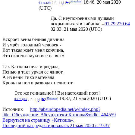
16:46, 20 мая 2020
(
⚒
|
ð
|
xièxie
)
^
0 и голуби
(
°
|
¡
\
🌑
|
_
|
|
|
🐦
)
В
(UTC)
Да. С неупокоенными душами
вскрывшихся в кабинке --
91.79.220.64
02:03, 21 мая 2020 (UTC)
Вскроет вены бедная дивчина
И умрёт голодный человек -
Вот такая ждёт меня кончина,
Что окончит муки все на век»
Так Катюша пела и рыдала,
Пенью в такт урчал ее живот,
А из вены тихо вытекала
Кровь на пол в разводах нечистот.
Это же гениально!!! Вы настоящий поэт!
19:37, 21 мая 2020 (UTC)
(
⚒
|
ð
|
xièxie
)
^
0 и голуби
(
°
|
¡
\
🌑
|
_
|
|
|
🐦
)
В
Источник —
http://absurdopedia.net/w/index.php?
title=Обсуждение_Абсурдотеки:Катюша&oldid=464559
Вернуться на страницу «Катюша».
Последний раз редактировалась 21 мая 2020 в 19:37