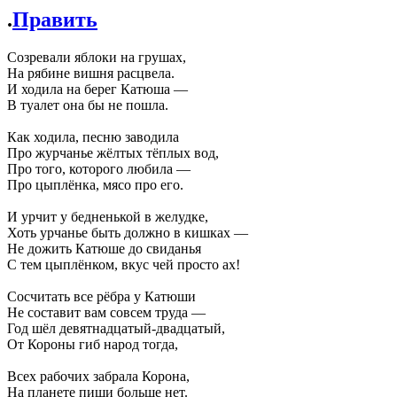
.
Править
Созревали яблоки на грушах,
На рябине вишня расцвела.
И ходила на берег Катюша —
В туалет она бы не пошла.
Как ходила, песню заводила
Про журчанье жёлтых тёплых вод,
Про того, которого любила —
Про цыплёнка, мясо про его.
И урчит у бедненькой в желудке,
Хоть урчанье быть должно в кишках —
Не дожить Катюше до свиданья
С тем цыплёнком, вкус чей просто ах!
Сосчитать все рёбра у Катюши
Не составит вам совсем труда —
Год шёл девятнадцатый-двадцатый,
От Короны гиб народ тогда,
Всех рабочих забрала Корона,
На планете пищи больше нет.