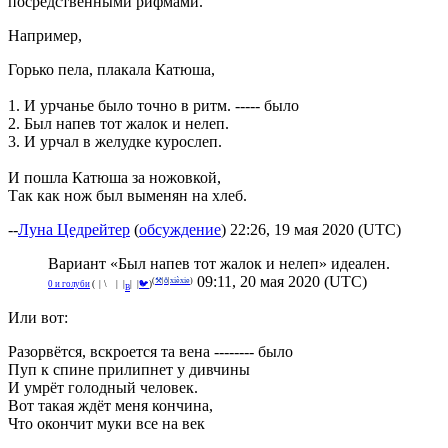
посредственными рифмами.
Например,
Горько пела, плакала Катюша,
1. И урчанье было точно в ритм. ----- было
2. Был напев тот жалок и нелеп.
3. И урчал в желудке курослеп.
И пошла Катюша за ножовкой,
Так как нож был выменян на хлеб.
--
Луна Цедрейтер
(
обсуждение
) 22:26, 19 мая 2020 (UTC)
Вариант «Был напев тот жалок и нелеп» идеален.
09:11, 20 мая 2020 (UTC)
(
⚒
|
ð
|
xièxie
)
^
0 и голуби
(
°
|
¡
\
🌑
|
_
|
|
|
🐦
)
В
Или вот:
Разорвётся, вскроется та вена -------- было
Пуп к спине прилипнет у дивчины
И умрёт голодный человек.
Вот такая ждёт меня кончина,
Что окончит муки все на век