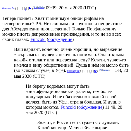
09:39, 20 мая 2020 (UTC)
(
⚒
|
ð
|
xièxie
)
^
0 и голуби
(
°
|
¡
\
🌑
|
_
|
|
|
🐦
)
В
Теперь пойдёт? Хватит минимум одной рифмы на
четверостишье? P.S. Не слишком ли грустное и неприятное
для Абсурдопедии произведение? Только Порфирьевичу
можно писать депрессивные произведения, и то не во всех
своих главах.
Funcold
(
обсуждение
)
Ваш вариант, конечно, очень хороший, но выражение
«вскрылась в душе» я не очень понимаю. Она открыла
какой-то талант или перерезала вену? Кстати, туалет-то
имелся в виду общественный. Душа в нём не могло быть
(во всяком случае, в Уфе).
11:33, 20
(
⚒
|
ð
|
xièxie
)
^
0 и голуби
(
°
|
¡
\
🌑
|
_
|
|
|
🐦
)
В
мая 2020 (UTC)
На берегу водоёмов могут быть
многофункциональные туалеты, тем более
популярных. И не обязательно каждый герой
должен быть из Уфы, страна большая. И душ, в
котором моются.
Funcold
(
обсуждение
) 11:49, 20
мая 2020 (UTC)
Значит, в России есть туалеты с душами.
Какой кошмар. Меня сейчас вырвет.