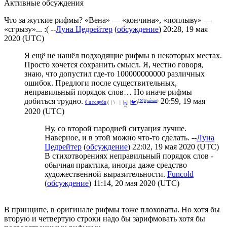
Активные обсуждения
Что за жуткие рифмы? «Вена» — «кончина», «поплыву» —
«сгрызу»... :( --
Луна Цедрейтер
(
обсуждение
) 20:28, 19 мая
2020 (UTC)
Я ещё не нашёл подходящие рифмы в некоторых местах.
Просто хочется сохранить смысл. Я, честно говоря,
знаю, что допустил где-то 100000000000 различных
ошибок. Предлоги после существительных,
неправильный порядок слов… Но иначе рифмы
добиться трудно.
20:59, 19 мая
(
⚒
|
ð
|
xièxie
)
^
0 и голуби
(
°
|
¡
\
🌑
|
_
|
|
|
🐦
)
В
2020 (UTC)
Ну, со второй пародией ситуация лучше.
Наверное, и в этой можно что-то сделать. --
Луна
Цедрейтер
(
обсуждение
) 22:02, 19 мая 2020 (UTC)
В стихотворениях неправильный порядок слов -
обычная практика, иногда даже средство
художественной выразительности.
Funcold
(
обсуждение
) 11:14, 20 мая 2020 (UTC)
В принципе, в оригинале рифмы тоже плоховаты. Но хотя бы
вторую и четвертую строки надо бы зарифмовать хотя бы