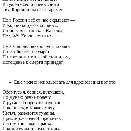
В туалете было очень много
Тех, Короной был кто заражён.
Но в России всё от нас скрывают —
И Коронавирусом больных.
И поступят люди как Катюша,
Не убьёт Корона если их.
Ну а если человек вдруг сильный
И не заболеет, не умрёт
И не кончит путь свой суицидом,
Истощенье к смерти приведёт.
Ещё можно использовать для вдохновения вот это:
Обернусь я, бедная, кукушкой,
По Дунаю-речке полечу
И рукав с бобровою опушкой,
Наклонясь, в Каяле омочу.
Улетят, развеются туманы,
Приоткроет очи Игорь-князь,
И утру кровавые я раны,
Над могучим телом наклонясь