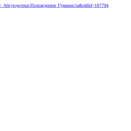
дение_Абсурдотеки:Похождения_Гуманиста&oldid=187794