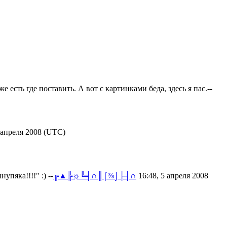
есть где поставить. А вот с картинками беда, здесь я пас.--
 апреля 2008 (UTC)
пяка!!!!" :) --
╔▲╠☼╚╡∩║⌠⅜⌡├┤∩
16:48, 5 апреля 2008