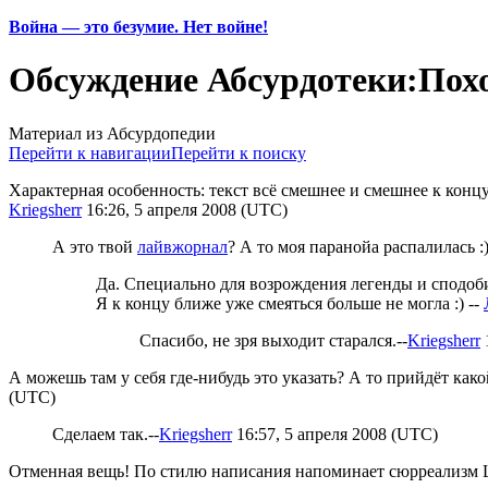
Война — это безумие. Нет войне!
Обсуждение Абсурдотеки:Пох
Материал из Абсурдопедии
Перейти к навигации
Перейти к поиску
Характерная особенность: текст всё смешнее и смешнее к концу.
Kriegsherr
16:26, 5 апреля 2008 (UTC)
А это твой
лайвжорнал
? А то моя паранойа распалилась :)
Да. Специально для возрождения легенды и сподобил
Я к концу ближе уже смеяться больше не могла :) --
Спасибо, не зря выходит старался.--
Kriegsherr
А можешь там у себя где-нибудь это указать? А то прийдёт какой
(UTC)
Сделаем так.--
Kriegsherr
16:57, 5 апреля 2008 (UTC)
Отменная вещь! По стилю написания напоминает сюрреализм