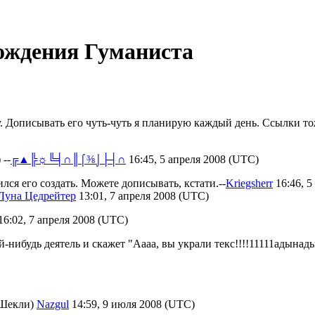
ождения Гуманиста
 Дописывать его чуть-чуть я планирую каждый день. Ссылки тоже 
 --
╔▲╠☼╚╡∩║⌠⅜⌡├┤∩
16:45, 5 апреля 2008 (UTC)
ся его создать. Можете дописывать, кстати.--
Kriegsherr
16:46, 5
Луна Цедрейтер
13:01, 7 апреля 2008 (UTC)
16:02, 7 апреля 2008 (UTC)
-нибудь деятель и скажет "Аааа, вы украли текс!!!!11111адынадыну
 Шекли)
Nazgul
14:59, 9 июля 2008 (UTC)