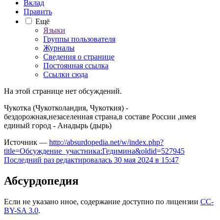
Вклад
Править
Ещё
Языки
Группы пользователя
Журналы
Сведения о странице
Постоянная ссылка
Ссылки сюда
На этой странице нет обсуждений.
Чукотка (Чукотколандия, Чукоткия) -
бездорожная,незаселенная страна,в составе России ,имея
единый город - Анадырь (дырь)
Источник —
http://absurdopedia.net/w/index.php?
title=Обсуждение_участника:Гедимина&oldid=527945
Последний раз редактировалась 30 мая 2024 в 15:47
Абсурдопедия
Если не указано иное, содержание доступно по лицензии
CC-
BY-SA 3.0
.