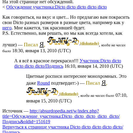
На этой странице нет обсуждений.
<
Обсуждение участника:Dicto dicto dicto dicto dicto
Как говориться, на вкус и цвет... Но предлагаю вам покрасить
свои Dicto разных размеров в разные цвета, например как у
него
. Мне кажется, так красившей будет.
P.S. Естественно, вам решать, но мы как всегда хотели, как
Я
(diskutado)
Писал
,
лучше) —
,
когда на часах
18:30, января 13, 2010 (UTC)
было
А я всё в красное перекрасил!!!
Участник:Dicto dicto
dicto dicto dicto/Подпись
16:10, января 14, 2010 (UTC)
Цветные росписи интереснее монохромных. Это
Я
Писал
,
даже
Round
подтвердит:-) —
(diskutado)
,
07:10,
когда на часах было
января 15, 2010 (UTC)
Источник —
http://absurdopedia.net/w/index.php?
title=Обсуждение_участника:Dicto_dicto_dicto_dicto_dicto/
Подпись&oldid=151619
Вернуться к странице участника Dicto dicto dicto dicto dicto/
Подпись.