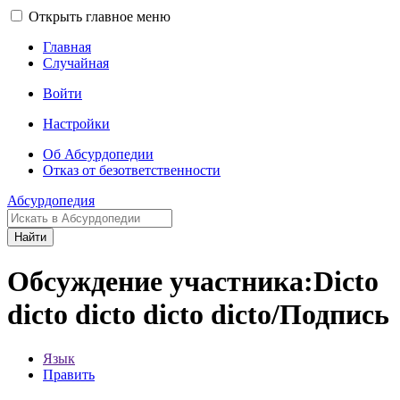
Открыть главное меню
Главная
Случайная
Войти
Настройки
Об Абсурдопедии
Отказ от безответственности
Абсурдопедия
Найти
Обсуждение участника:Dicto
dicto dicto dicto dicto/Подпись
Язык
Править