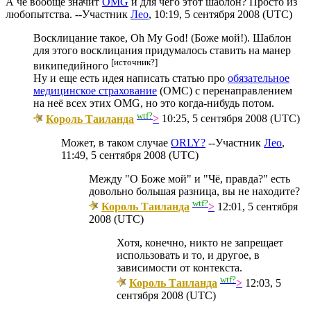
А чё вообще значит
OMG
и для чего этот шаблон? Просто из
любопытства. --Участник
Лео
, 10:19, 5 сентября 2008 (UTC)
Восклицание такое, Oh My God! (Боже мой!). Шаблон
для этого восклицания придумалось ставить на манер
[источник?]
википедийного
Ну и еще есть идея написать статью про
обязательное
медицинское страхование
(ОМС) с перенаправлением
на неё всех этих OMG, но это когда-нибудь потом.
wtf?
Король Таиланда
>
10:25, 5 сентября 2008 (UTC)
Может, в таком случае
ORLY?
--Участник
Лео
,
11:49, 5 сентября 2008 (UTC)
Между "О Боже мой" и "Чё, правда?" есть
довольно большая разница, вы не находите?
wtf?
Король Таиланда
>
12:01, 5 сентября
2008 (UTC)
Хотя, конечно, никто не запрещает
использовать и то, и другое, в
зависимости от контекста.
wtf?
Король Таиланда
>
12:03, 5
сентября 2008 (UTC)