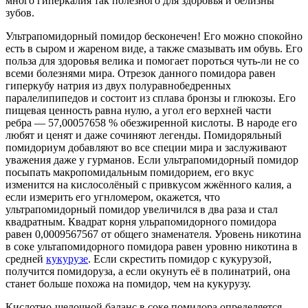
много гиперкалия так полезного для здоровья и белизны
зубов.
Ультрапомидорный помидор бесконечен! Его можно спокойно
есть в сыром и жареном виде, а также смазывать им обувь. Его
польза для здоровья велика и помогает пороться чуть-ли не со
всеми болезнями мира. Отрезок данного помидора равен
гиперкубу натрия из двух полуравнобедренных
паралелипипедов и состоит из сплава бронзы и глюкозы. Его
пищевая ценность равна нулю, а угол его верхней части
ребра — 57,00057658 % обезжиренной кислоты. В народе его
любят и ценят и даже сочиняют легенды. Помидоряльный
помидориум добавляют во все специи мира и заслуживают
уважения даже у гурманов. Если ультрапомидорный помидор
посыпать макропомидальным помидорием, его вкус
изменится на кислосолёный с привкусом жжённого калия, а
если измерить его угнломером, окажется, что
ультрапомидорный помидор увеличился в два раза и стал
квадратным. Квадрат корня ульрапомидорного помидора
равен 0,0009567567 от общего знаменателя. Уровень никотина
в соке ультапомидорного помидора равен уровню никотина в
средней
кукурузе
. Если скрестить помидор с кукурузой,
получится помидоруза, а если окунуть её в полинатрий, она
станет больше похожа на помидор, чем на кукурузу.
Кислотно-щелочной баланс в соке помидора определяется