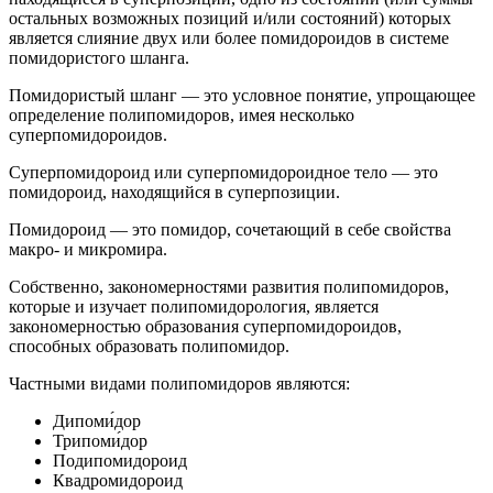
остальных возможных позиций и/или состояний) которых
является слияние двух или более помидороидов в системе
помидористого шланга.
Помидористый шланг — это условное понятие, упрощающее
определение полипомидоров, имея несколько
суперпомидороидов.
Суперпомидороид или суперпомидороидное тело — это
помидороид, находящийся в суперпозиции.
Помидороид — это помидор, сочетающий в себе свойства
макро- и микромира.
Собственно, закономерностями развития полипомидоров,
которые и изучает полипомидорология, является
закономерностью образования суперпомидороидов,
способных образовать полипомидор.
Частными видами полипомидоров являются:
Дипоми́дор
Трипоми́дор
Подипомидороид
Квадромидороид