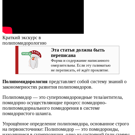
Краткий экскурс в
полипомидорологию
Эта статья должна быть
переписана
Форма и содержание написанного
омерзительны. Если эту галиматью
не переписать, её ждёт проклятие.
Полипомидорология
представляет собой систему знаний о
закономерностях развития полипомидоров.
Полипомидор — это суперпомидороидные тела/антитела,
помидорно осуществляющие процесс помидорно-
полипомидорнального помидорения в системе
помидористого шланга.
Упрощённое определение полипомидора, основанное строго
на первоисточнике: Полипомидор — это помидороиды,
находящиеся в суперпозиции, одно из состояний (или суммы