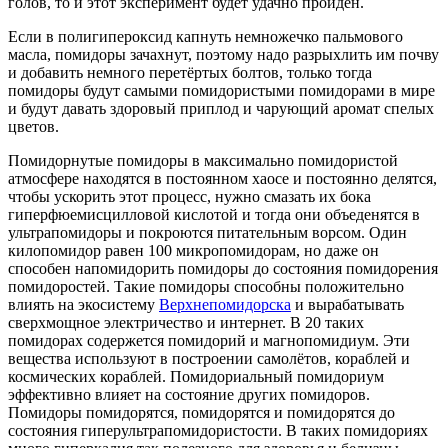
голов, то и этот эксперимент будет удачно пройден.
Если в полигипероксид капнуть немножечко пальмового
масла, помидоры зачахнут, поэтому надо разрыхлить им почву
и добавить немного перетёртых болтов, только тогда
помидоры будут самыми помидористыми помидорами в мире
и будут давать здоровый приплод и чарующий аромат спелых
цветов.
Помидорнутые помидоры в максимально помидористой
атмосфере находятся в постоянном хаосе и постоянно делятся,
чтобы ускорить этот процесс, нужно смазать их бока
гиперфюемисцилловой кислотой и тогда они объеденятся в
ультрапомидоры и покроются питательным ворсом. Один
килопомидор равен 100 микропомидорам, но даже он
способен напомидорить помидоры до состояния помидорения
помидоростей. Такие помидоры способны положительно
влиять на экосистему
Верхнепомидорска
и вырабатывать
сверхмощное электричество и интернет. В 20 таких
помидорах содержется помидорий и магнопомидиум. Эти
вещества используют в построении самолётов, кораблей и
космических кораблей. Помидориальный помидориум
эффективно влияет на состояние других помидоров.
Помидоры помидорятся, помидорятся и помидорятся до
состояния гиперультрапомидористости. В таких помидориях