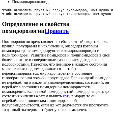
Помидопароллолоид.
Чтобы вычислить грустный радиус дипомидора, нам нужно и
Определение и свойства
помидорологии
Править
Помидорология представляет из себя сложный свод законов,
правил, полуправил и исключений, благодаря которым
помидоры транспомидорируются в квадромидороиды и
полипомидоры. Развитие помидоров и полипомидоров в свои
более сложные и совершенные фазы происходит долго и с
подробностями. Известно, что помидор в жидком состоянии
может только подпомидориваться, а чтобы
перепомидориваться, ему надо перейти в состояние
газообразное или хотя-бы полутвёрдое. Если жидкий помидор
не перейдёт ни в какое из вышеперечисленных состояний, он
перейдёт в состояния помидорной помидористости
помидорения. Если такой помидористый помидор нагреть до
состояния кипения а затем вылить
коту
в морду, то он
перейдёт в состояния квазипомидоральной
полупомидористости, если же кот додумается его проглотить,
то данный эксперимент будет успешно закончен.