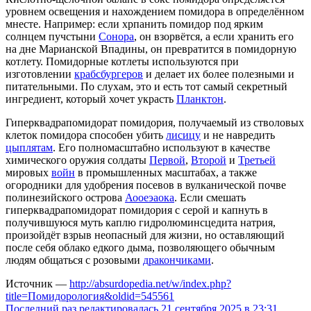
уровнем освещения и нахождением помидора в определённом
мнесте. Например: если хрпанить помидор под ярким
солнцем пучстыни
Сонора
, он взорвётся, а если хранить его
на дне Марианской Впадины, он превратится в помидорную
котлету. Помидорные котлеты используются при
изготовлении
крабсбургеров
и делает их более полезными и
питательными. По слухам, это и есть тот самый секретный
ингредиент, который хочет украсть
Планктон
.
Гиперквадрапомидорат помидория, получаемый из стволовых
клеток помидора способен убить
лисицу
и не навредить
цыплятам
. Его полномасштабно используют в качестве
химического оружия солдаты
Первой
,
Второй
и
Третьей
мировых
войн
в промышленных масштабах, а также
огородники для удобрения посевов в вулканической почве
полинезийского острова
Аооеэаока
. Если смешать
гиперквадрапомидорат помидория с серой и капнуть в
получившуюся муть каплю гидролюминсцедита натрия,
произойдёт взрыв неопасный для жизни, но оставляющий
после себя облако едкого дыма, позволяющего обычным
людям общаться с розовыми
дракончиками
.
Источник —
http://absurdopedia.net/w/index.php?
title=Помидорология&oldid=545561
Последний раз редактировалась 21 сентября 2025 в 23:31