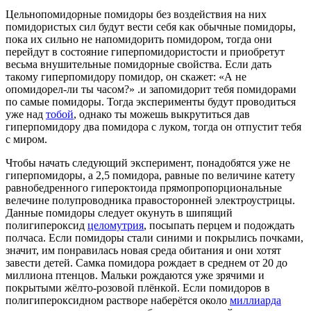
Цельнопомидорные помидоры без воздействия на них
помидористых сил будут вести себя как обычные помидоры,
пока их сильно не напомидорить помидором, тогда они
перейдут в состояние гиперпомидористости и приобретут
весьма внушительные помидорные свойства. Если дать
такому гиперпомидору помидор, он скажет: «А не
опомидорел-ли ты часом?» .и запомидорит тебя помидорами
по самые помидоры. Тогда эксперименты будут проводиться
уже над
тобой
, однако ты можешь выкрутиться дав
гиперпомидору два помидора с луком, тогда он отпустит тебя
с миром.
Чтобы начать следующий эксперимент, понадобятся уже не
гиперпомидоры, а 2,5 помидора, равные по величине катету
равнобедренного гипероктоида прямопропорциональные
велечине полупроводника правосторонней электроустрицы.
Данные помидоры следует окунуть в шипящий
полигипероксид
целомутрия
, посыпать перцем и подождать
полчаса. Если помидоры стали синими и покрылись почками,
значит, им понравилась новая среда обитания и они хотят
завести детей. Самка помидора рождает в среднем от 20 до
миллиона птенцов. Мальки рождаются уже зрячими и
покрытыми жёлто-розовой плёнкой. Если помидоров в
полигипероксидном растворе наберётся около
миллиарда