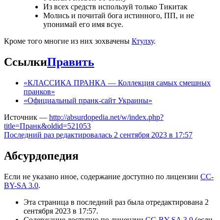
Из всех средств используй только Тикитак
Молись и почитай бога истинного, ПП, и не
упонимай его имя всуе.
Кроме того многие из них зохвачены
Ктулху
.
Ссылки
Править
«КЛАССИКА ПРАНКА — Коллекция самых смешных
пранков»
«Официальный пранк-сайт Украины»
Источник —
http://absurdopedia.net/w/index.php?
title=Пранк&oldid=521053
Последний раз редактировалась 2 сентября 2023 в 17:57
Абсурдопедия
Если не указано иное, содержание доступно по лицензии
CC-
BY-SA 3.0
.
Эта страница в последний раз была отредактирована 2
сентября 2023 в 17:57.
Содержание доступно по лицензии
CC-BY-SA 3.0
(если