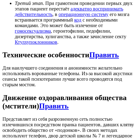
Третий этап
. При грамотном проведении первых двух
этапов пациент перестаёт
адекватно воспринимать
действительность
, в
операционную систему
его мозга
встраивается программный
код
с необходимыми
командами. Это может быть излечение от
гомосексуализма
, геронтофилии, педофилии,
дизертирства, хулиганства, а также зачисление секту
Ктулхупоклонников
.
Технические особенности
Править
Для наилучшего соединения и анонимности желательно
использовать ворованные телефоны. Из-за высокой акустики
сеансы такой психотерапии лучше всего проводятся под
старым мостом.
Движение оздоравливания общества
(мстители)
Править
Представляет из себя разрозненную сеть полностью
излечившихся посредством пранка пациентов, давших клятву
освободить общество от «подонков». В своих методах
используют телефон, двор детской школы № 7 и легендарное