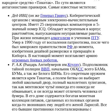
народное средство «Тикитак». По сути являются
антагонистами пранкеров. Самые известные мстители:
Дед ИВЦ
(он же
Генерал Гривус
). Кибернетический
организм с мощным электронно-вычислительным
центром. Иметт 25 сверхмощных компьютеров и 5-
значный номер ICQ. Обладает встроенным в корпус
ракетомётом, выпускающим неуправляемые ракеты.
При жизни ненавидел
алкоголизм
и учеников
ПТУ
.
Умер в 1990 году от воспаления патриотизма, после чего
был заморожен правительством
РФ
до момента,
изобретения дешёвой разморозки и превращён в
Киборга. В настоящий момент возглавляет армию
огромных боевых роботов.
Р. А.К
(Рыцарь Антибумеров им.
Ктулху
). Подполковник
тайной полиции
ВВП
, начальник ОБХ
СС
всего БАМa,
БУМа, а так же Белого БИМа. Его секретным оружием
является крем Тикитак, а полем битвы он выбирает
любой школьный двор, полный малолетних хулиганов,
так как ментовское чутьё никогда его никогда не
обманывает, и он всегда может отличить человека от
бумера. В его доме содержится богатая монетная
коллекция пятаков, сделанных из половых органов
когда-то звонивших ему людей его женой Ларисой. Все
его бывшие противники госпитализированы с