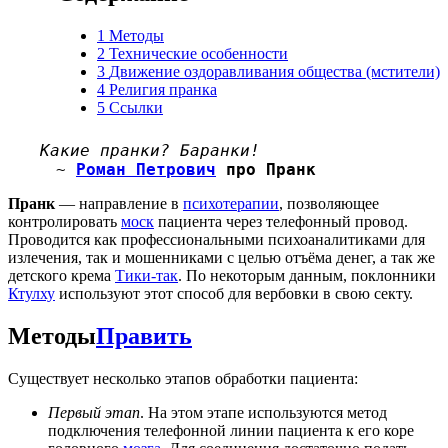
1
Методы
2
Технические особенности
3
Движение оздоравливания общества (мстители)
4
Религия пранка
5
Ссылки
Какие пранки? Баранки!
~
Роман Петрович
про Пранк
Пранк
— направление в
психотерапии
, позволяющее
контролировать
моск
пациента через телефонный провод.
Проводится как профессиональными психоаналитиками для
излечения, так и мошенниками с целью отъёма денег, а так же
детского крема
Тики-так
. По некоторым данным, поклонники
Ктулху
используют этот способ для вербовки в свою секту.
Методы
Править
Существует несколько этапов обработки пациента:
Первый этап
. На этом этапе используются метод
подключения телефонной линии пациента к его коре