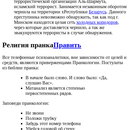
террористической организации Аль-Шармута,
исламский террорист. Занимается незаконным оборотом
чернила на территории хРеспублики
Беларусь
. Данного
преступника невозможно обнаружить, так как под г.
Минском находится целая сеть
холодных коридоров
,
через которые доставляется чернило, а так же
эвакуируются террористы в случае обнаружения.
Религия пранка
Править
Все телефонные психоаналитики, вне зависимости от целей и
средств, являются приверженцами Пранкологии. Постулаты
из библии пранка:
В начале было слово. И слово было: «Да,
слушаю Вас».
Матанализ является степенью
первостепенных рядов.
Заповеди пранкологии:
Не звони
Положи трубку
Забудь этот номер телефона
Убейся головой об стену