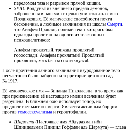
переломом таза и разрывом прямой кишки.
SPID
. Колдунья из внешнего предела демонов,
заброшенная в наш мир с целью уничтожить семью
Поздняковых. Её магические способности почти
бесконечны, а любимое заклинания из школы
Смерти
,
это Анафем Проклят, полный текст которого был
однажды прочитан на одного из телефонных
психоаналитиков:
Анафем проклятый, трижды проклятый,
гооооспади! Анафем проклятый! Проклятый,
проклятый, хоть бы ты спотыкнулся!..
После прочтения данного заклинания изуродованное тело
несчастного было найдено на территории детского сада
№ 1917.
Её человеческое имя — Зинаида Николаевна, в то время как
при произнесении её настоящего имени вселенная будет
разрушена. В ближнем бою использует топор, но
предпочитает магию смерти. Является активным борцом
против
гомосексуализма
и геронтофилии.
Шармута
(Настоящее имя Абдурахман ибн
Шпиндельман Пиниил Гоффман аль Шармута) — глава