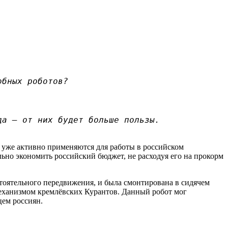
обных роботов?
да — от них будет больше пользы.
и уже активно применяются для работы в российском
льно экономить российский бюджет, не расходуя его на прокорм
тоятельного передвижения, и была смонтирована в сидячем
еханизмом кремлёвских Курантов. Данный робот мог
цем россиян.