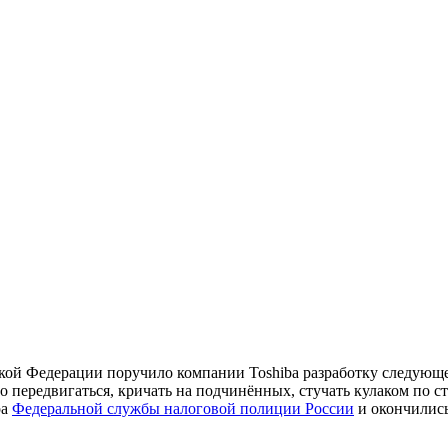
ийской Федерации поручило компании Toshiba разработку след
о передвигаться, кричать на подчинённых, стучать кулаком по с
ра
Федеральной службы налоговой полиции России
и окончились