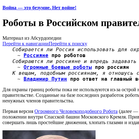
Война — это безумие. Нет войне!
Роботы в Российском правите
Материал из Абсурдопедии
Перейти к навигации
Перейти к поиску
Собирается ли Россия использовать для ох
~
Россияне
про роботов
Собираются ли россияне и впредь задавать
~
Огромные боевые роботы
про россиян
К вещам, подобным россиянам, я отношусь 
~
Владимир Путин
про ответ на главный в
Для охраны границ роботы пока не используются из-за острой
правительстве. Созданные на базе последних разработок робот
ненужных членов правительства.
Первая версия
Огромного Человекоподобного Робота
(далее — 
положении внутри Спасской башни Московского Кремля. Прив
совершать лишь простейшие движения, хлопать глазами и изда