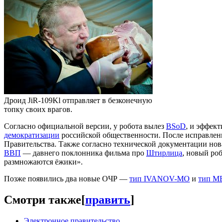
Дроид JiR-109Kl отправляет в безконечную
топку своих врагов.
Согласно официальной версии, у робота вылез
BSoD
, и эффек
демократизации
российской общественности. После исправлен
Правительства. Также согласно технической документации нова
ВВП
— давнего поклонника фильма про
Штирлица
, новый ро
размножаются ёжики».
Позже появились два новые ОЧР —
тип IVANOV-МО
и
тип 
Смотри также
[
править
]
Электронное правительство