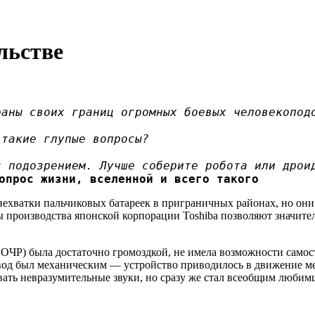
льстве
раны своих границ огромных боевых человекопод
 такие глупые вопросы?
с подозрением. Лучше соберите робота или дрои
опрос жизни, вселенной и всего такого
 нехватки пальчиковых батареек в приграничных районах, но он
ы производства японской корпорации Toshiba позволяют значите
ОЧР) была достаточно громоздкой, не имела возможности самос
од был механическим — устройство приводилось в движение м
вать невразумительные звуки, но сразу же стал всеобщим любим