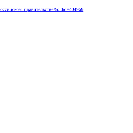
_в_Российском_правительстве&oldid=404969