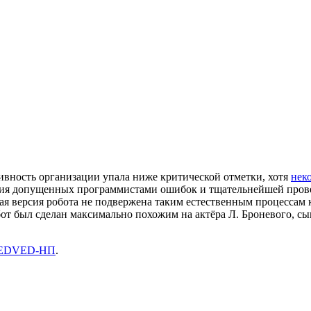
тивность организации упала ниже критической отметки, хотя
нек
ия допущенных программистами ошибок и тщательнейшей провер
я версия робота не подвержена таким естественным процессам к
бот был сделан максимально похожим на актёра Л. Броневого, 
MEDVED-НП
.