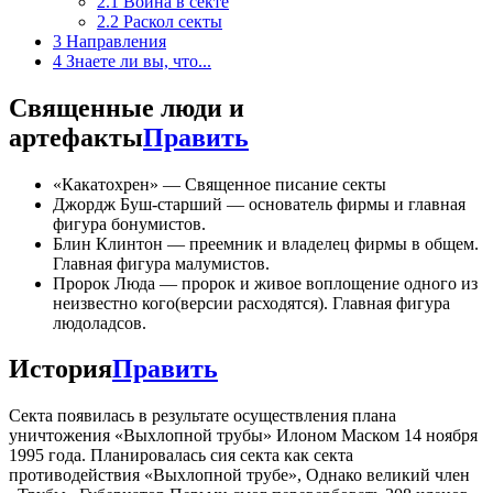
2.1
Война в секте
2.2
Раскол секты
3
Направления
4
Знаете ли вы, что...
Священные люди и
артефакты
Править
«Какатохрен» — Священное писание секты
Джордж Буш-старший — основатель фирмы и главная
фигура бонумистов.
Блин Клинтон — преемник и владелец фирмы в общем.
Главная фигура малумистов.
Пророк Люда — пророк и живое воплощение одного из
неизвестно кого(версии расходятся). Главная фигура
людоладсов.
История
Править
Секта появилась в результате осуществления плана
уничтожения «Выхлопной трубы» Илоном Маском 14 ноября
1995 года. Планировалась сия секта как секта
противодействия «Выхлопной трубе», Однако великий член