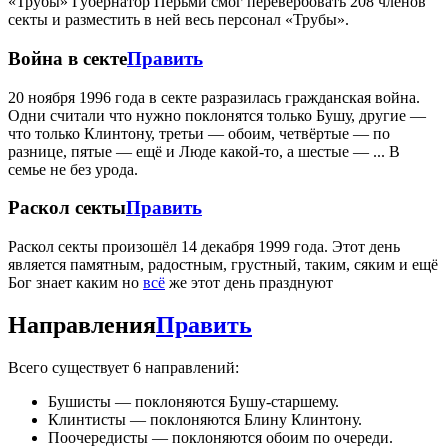
«Трубы» Губернатор Перьми смог перевербовать 208 членов
секты и разместить в ней весь персонал «Трубы».
Война в секте
Править
20 ноября 1996 года в секте разразилась гражданская война.
Одни считали что нужно поклонятся только Бушу, другие —
что только Клинтону, третьи — обоим, четвёртые — по
разнице, пятые — ещё и Люде какой-то, а шестые — ... В
семье не без урода.
Раскол секты
Править
Раскол секты произошёл 14 декабря 1999 года. Этот день
является памятным, радостным, грустный, таким, сяким и ещё
Бог знает каким но
всё
же этот день празднуют
Направления
Править
Всего существует 6 направлений:
Бушисты — поклоняются Бушу-старшему.
Клинтисты — поклоняются Блину Клинтону.
Поочередисты — поклоняются обоим по очереди.