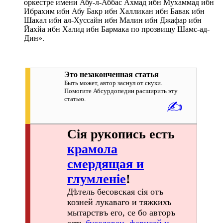
оркестре имени Абу-л-Аббас Ахмад ибн Мухаммад ибн
Ибрахим ибн Абу Бакр ибн Халликан ибн Бавак ибн
Шакал ибн ал-Хуссайн ибн Малин ибн Джафар ибн
Йахйа ибн Халид ибн Бармака по прозвищу Шамс-ад-
Дин».
Это незаконченная статья
Быть может, автор заснул от скуки.
Помогите Абсурдопедии расширить эту
статью.
✍
Сія рукопись есть
крамола
смердящая и
глумленіе
!
Дѣтель бесовская сія отъ
козней лукаваго и тяжкихъ
мытарствъ его, се бо авторъ
есть
буесловец, фарисей и