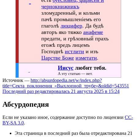
чернокнижникъ
зломудренный, и кольми
пачѣ промышленіемъ его
глаголѣ
люцифер
. Да будѣ
авторъ яко тяжко
анафеме
предати, и грѣховный прахъ
егожѣ предъ лицемъ
Господнѣ
истлити
и изъ
Царстве Боже
изметати
.
Иисус
любит тебя.
А эту статью — нет.
Источник —
http://absurdopedia.net/w/index.php?
title=Секта_поклонения_«Выхлопной_трубе»&oldid=543551
Последний раз редактировалась 21 августа 2025 в 15:24
Абсурдопедия
Если не указано иное, содержание доступно по лицензии
CC-
BY-SA 3.0
.
Эта страница в последний раз была отредактирована 21