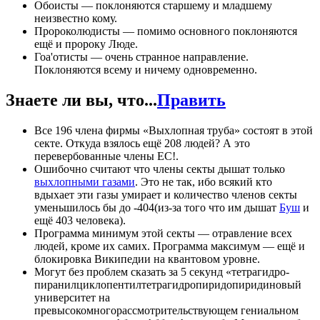
Обоисты — поклоняются старшему и младшему
неизвестно кому.
Пророколюдисты — помимо основного поклоняются
ещё и пророку Люде.
Гоа'отисты — очень странное направление.
Поклоняются всему и ничему одновременно.
Знаете ли вы, что...
Править
Все 196 члена фирмы «Выхлопная труба» состоят в этой
секте. Откуда взялось ещё 208 людей? А это
перевербованные члены ЕС!.
Ошибочно считают что члены секты дышат только
выхлопными газами
. Это не так, ибо всякий кто
вдыхает эти газы умирает и количество членов секты
уменьшилось бы до -404(из-за того что им дышат
Буш
и
ещё 403 человека).
Программа минимум этой секты — отравление всех
людей, кроме их самих. Программа максимум — ещё и
блокировка Википедии на квантовом уровне.
Могут без проблем сказать за 5 секунд «тетра­гидро­
пиранил­цикло­пентил­тетра­гидро­пиридо­пириди­новый
университет на
превысокомногорассмотрительствующем гениальном