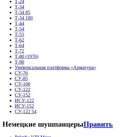
Т-24
Т-34
Т-34 85
Т-34 100
Т-44
Т-54
Т-55
Т-62
Т-64
Т-72
Т-80 (1976)
Т-90
Уневерсальная платформа «Арматура»
СУ-76
СУ-85
СУ-100
СУ-122
СУ-152
ИСУ-122
ИСУ-152
СУ-122 54
Немецкие шушпанцеры
Править