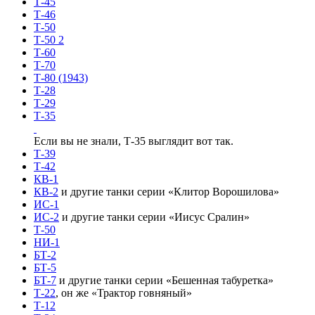
Т-45
Т-46
Т-50
Т-50 2
Т-60
Т-70
Т-80 (1943)
Т-28
Т-29
Т-35
Если вы не знали, Т-35 выглядит вот так.
Т-39
Т-42
КВ-1
КВ-2
и другие танки серии «Клитор Ворошилова»
ИС-1
ИС-2
и другие танки серии «Иисус Сралин»
Т-50
НИ-1
БТ-2
БТ-5
БТ-7
и другие танки серии «Бешенная табуретка»
Т-22
, он же «Трактор говняный»
Т-12