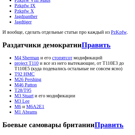
Pzkpfw VIII Maus
Pzkpfw IX
Pzkpfw X
Jagdpanther
Jagdtiger
И вообще, сделать отдельные статьи про каждый из
PzKpfw
.
Раздатчики демократии
Править
M4 Sherman
и его
стопятсот
модификаций
project T110
и все из него вытекающие, от T110E3 до
T110E5 (куда подевались остальные не совсем ясно)
T92 HMC
M26 Pershing
M46 Patton
T28/T95
M3 Stuart
и его модификации
M3 Lee
M6
и
M6A2E1
M1 Abrams
Боевые самовары британии
Править