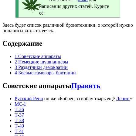
написания других статей. Курите
её.
Здесь будет список различной бронетехники, о которой нужно
понаписывать статеечек.
Содержание
1
Советские аппараты
2
Немецкие шушпанцеры
3
Раздатчики демократии
4
Боевые самовары британии
Советские аппараты
Править
Русский Рено
он же «Бобрец за воблу тварь ещё
Ленин
»
МС-1
Т-26
Т-37
Т-38
Т-40
Т-41