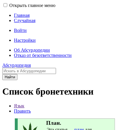
Открыть главное меню
Главная
Случайная
Войти
Настройки
Об Абсурдопедии
Отказ от безответственности
Абсурдопедия
Найти
Список бронетехники
Язык
Править
___
План.
____
Эта статья —
план
для