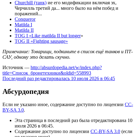
Churchill (танк)
ие его модификации включая эх,
Черчилль третий да... много было на нём побед и
поражений...
Conqueror
Matilda I
Matilda II
TOG I «Like matilda II but longer
»
TOG II «Fighting sausage»
Примечание: Товарищи, подкиньте в список ещё танков и ПТ-
САУ, одному это делать скучно.
Источник —
http://absurdopedia.net/w/index.php?
title=Список_бронетехники&oldid=558993
Последний раз редактировалась 10 июля 2026 в 06:45
Абсурдопедия
Если не указано иное, содержание доступно по лицензии
CC-
BY-SA 3.0
.
Эта страница в последний раз была отредактирована 10
июля 2026 в 06:45.
Содержание доступно по лицензии
CC-BY-SA 3.0
(если
не указано иное).