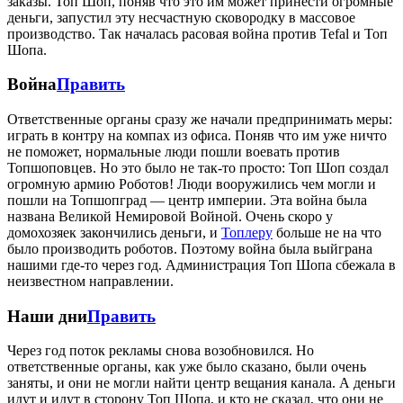
заказы. Топ Шоп, поняв что это им может принести огромные
деньги, запустил эту несчастную сковородку в массовое
производство. Так началась расовая война против Tefal и Топ
Шопа.
Война
Править
Ответственные органы сразу же начали предпринимать меры:
играть в контру на компах из офиса. Поняв что им уже ничто
не поможет, нормальные люди пошли воевать против
Топшоповцев. Но это было не так-то просто: Топ Шоп создал
огромную армию Роботов! Люди вооружились чем могли и
пошли на Топшопград — центр империи. Эта война была
названа Великой Немировой Войной. Очень скоро у
домохозяек закончились деньги, и
Топлеру
больше не на что
было производить роботов. Поэтому война была выйграна
нашими где-то через год. Администрация Топ Шопа сбежала в
неизвестном направлении.
Наши дни
Править
Через год поток рекламы снова возобновился. Но
ответственные органы, как уже было сказано, были очень
заняты, и они не могли найти центр вещания канала. А деньги
идут и идут в сторону Топ Шопа, и кто не сказал, что они не