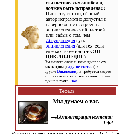
стилистических ошибок и,
должна быть исправлена!!!
Пиша эту статью, еёшный
автор неграмотно допустил и
наверно он не настроен на
энциклопедический настрой
или, забыв о том, чем
Абсурдопедия
суть
энциклопедия
(для тех, если
ещё как-то непонятно:
ЭН-
ЦИК-ЛО-ПЕДИЯ
).
Вы можете сделать помощь проекту,
как например
другие
статьи
(или
другие
Википедии
), и требуется скорее
исправить ейного стиля намного более
лучше и глаже.
Ибо
.
Тефаль
Мы думаем о вас.
—Администрация компании
Tefal
Купите нашу новою сковородку Tefal и