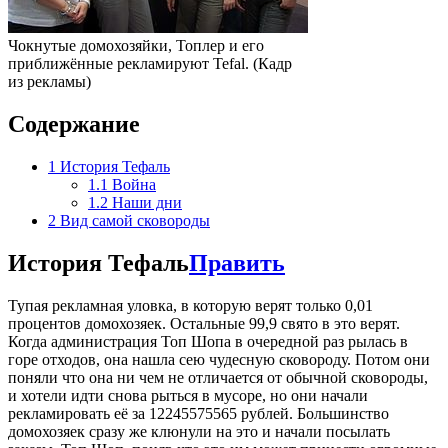
Чокнутые домохозяйки, Топлер и его
приближённые рекламируют Tefal. (Кадр
из рекламы)
Содержание
1
История Тефаль
1.1
Война
1.2
Наши дни
2
Вид самой сковороды
История Тефаль
Править
Тупая рекламная уловка, в которую верят только 0,01
процентов домохозяек. Остальные 99,9 свято в это верят.
Когда администрация Топ Шопа в очередной раз рылась в
горе отходов, она нашла сею чудесную сковороду. Потом они
поняли что она ни чем не отличается от обычной сковороды,
и хотели идти снова рыться в мусоре, но они начали
рекламировать её за 12245575565 рублей. Большинство
домохозяек сразу же клюнули на это и начали посылать