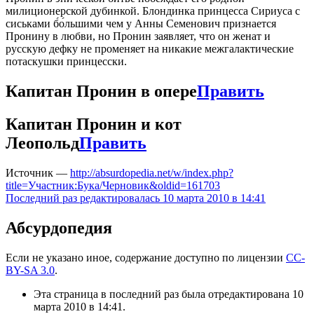
милиционерской дубинкой. Блондинка принцесса Сириуса с
сиськами б́о́льшими чем у Анны Семенович признается
Пронину в любви, но Пронин заявляет, что он женат и
русскую дефку не променяет на никакие межгалактические
потаскушки принцесски.
Капитан Пронин в опере
Править
Капитан Пронин и кот
Леопольд
Править
Источник —
http://absurdopedia.net/w/index.php?
title=Участник:Бука/Черновик&oldid=161703
Последний раз редактировалась 10 марта 2010 в 14:41
Абсурдопедия
Если не указано иное, содержание доступно по лицензии
CC-
BY-SA 3.0
.
Эта страница в последний раз была отредактирована 10
марта 2010 в 14:41.