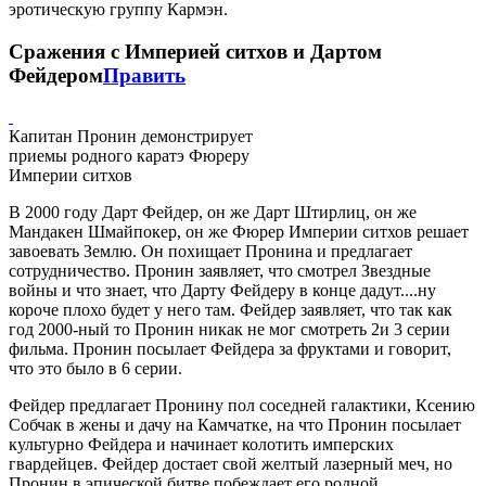
эротическую группу Кармэн.
Сражения с Империей ситхов и Дартом
Фейдером
Править
Капитан Пронин демонстрирует
приемы родного каратэ Фюреру
Империи ситхов
В 2000 году Дарт Фейдер, он же Дарт Штирлиц, он же
Мандакен Шмайпокер, он же Фюрер Империи ситхов решает
завоевать Землю. Он похищает Пронина и предлагает
сотрудничество. Пронин заявляет, что смотрел Звездные
войны и что знает, что Дарту Фейдеру в конце дадут....ну
короче плохо будет у него там. Фейдер заявляет, что так как
год 2000-ный то Пронин никак не мог смотреть 2и 3 серии
фильма. Пронин посылает Фейдера за фруктами и говорит,
что это было в 6 серии.
Фейдер предлагает Пронину пол соседней галактики, Ксению
Собчак в жены и дачу на Камчатке, на что Пронин посылает
культурно Фейдера и начинает колотить имперских
гвардейцев. Фейдер достает свой желтый лазерный меч, но
Пронин в эпической битве побеждает его родной