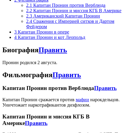
2.1
Капитан Пронин против Верблюда
2.2
Капитан Пронин и миссия КГБ В Америке
2.3
Американский Капитан Пронин
2.4
Сражения с Империей ситхов и Дартом
Фейдером
3
Капитан Пронин в опере
4
Капитан Пронин и кот Леопольд
Биография
Править
Пронин родился 2 августа.
Фильмография
Править
Капитан Пронин против Верблюда
Править
Капитан Пронин сражается против
мафии
нарокдельцов.
Уничтожает наркотрафикантов дихфлозом.
Капитан Пронин и миссия КГБ В
Америке
Править