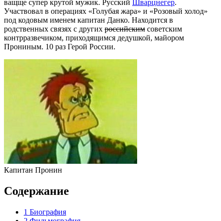
ващще супер крутой мужик. Русcкий
Шварцнегер
.
Участвовал в операциях «Голубая жара» и «Розовый холод»
под кодовым именем капитан Данко. Находится в
родственных связях с других
российским
советским
контрразвечиком, приходящимся дедушкой, майором
Прониным. 10 раз Герой России.
Капитан Пронин
Содержание
1
Биография
2
Фильмография