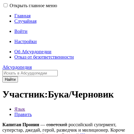
Открыть главное меню
Главная
Случайная
Войти
Настройки
Об Абсурдопедии
Отказ от безответственности
Абсурдопедия
Найти
Участник:Бука/Черновик
Язык
Править
Капитан Пронин
—
советский
российский супермент,
cуперстар, джедай, герой, разведчик и милиционер. Короче