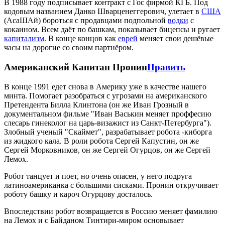
В 1988 году подписывает контракт с Гос фирмой КГБ. Под
кодовым названием Данко Шварценеггерович, улетает в
США
(АсаШАй) бороться с продавцами подпольной
водки
с
кокаином. Всем даёт по башкам, показывает бицепсы и ругает
капитализм
. В конце концов как
еврей
меняет свои дешёвые
часы на дорогие со своим партнёром.
Американский Капитан Пронин
Править
В конце 1991 едет снова в Америку уже в качестве нашего
минта. Помогает разобраться с угрозами на американского
Претендента Билла Клинтона (он же Иван Грозный в
документальном фильме "Иван Васькин меняет проффесию
слесарь гинеколог на царь-визажист из Санкт-Петербурга").
Злобный ученый "Скаймет", разрабатывает робота -киборга
из жидкого кала. В роли робота Сергей Капустин, он же
Сергей Морковников, он же Сергей Огурцов, он же Сергей
Лемох.
Робот танцует и поет, но очень опасен, у него подруга
латиноамериканка с большими сисками. Пронин откручивает
роботу башку и кароч Огурцову досталось.
Впоследствии робот возвращается в Россию меняет фамилию
на Лемох и с Байданом Тинтири-миром основывает