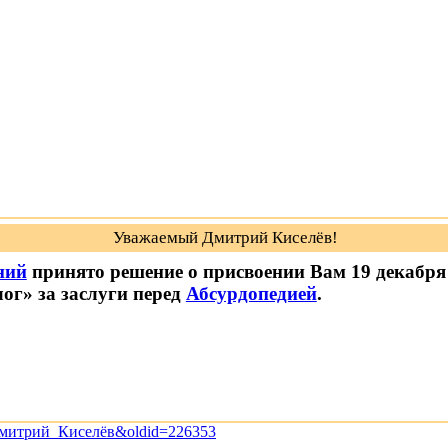
Уважаемый Дмитрий Киселёв!
ний
принято решение о присвоении Вам 19 декабря 
ог» за заслуги перед
Абсурдопедией
.
ик:Дмитрий_Киселёв&oldid=226353