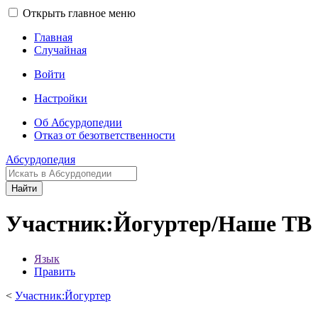
Открыть главное меню
Главная
Случайная
Войти
Настройки
Об Абсурдопедии
Отказ от безответственности
Абсурдопедия
Найти
Участник:Йогуртер/Наше ТВ
Язык
Править
<
Участник:Йогуртер