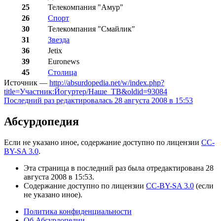
25
Телекомпания "Амур"
26
Спорт
30
Телекомпания "Смайлик"
31
Звезда
36
Jetix
39
Euronews
45
Столица
Источник —
http://absurdopedia.net/w/index.php?
title=Участник:Йогуртер/Наше_ТВ&oldid=93084
Последний раз редактировалась 28 августа 2008 в 15:53
Абсурдопедия
Если не указано иное, содержание доступно по лицензии
CC-
BY-SA 3.0
.
Эта страница в последний раз была отредактирована 28
августа 2008 в 15:53.
Содержание доступно по лицензии
CC-BY-SA 3.0
(если
не указано иное).
Политика конфиденциальности
Об Абсурдопедии