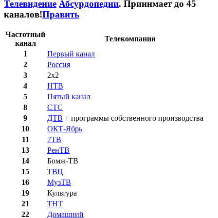
Телевидение
Абсурдопедии
. Принимает до 45
каналов!
Править
Частотный
Телекомпания
канал
1
Первый канал
2
Россия
3
2х2
4
НТВ
5
Пятый канал
8
СТС
9
ДТВ
+ программы собственного производства
10
ОКТ-Ябрь
11
7ТВ
13
РенТВ
14
Бомж-ТВ
15
ТВЦ
16
МузТВ
19
Культура
21
ТНТ
22
Домашний