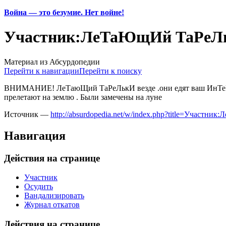
Война — это безумие. Нет войне!
Участник:ЛеТаЮщИй ТаРеЛ
Материал из Абсурдопедии
Перейти к навигации
Перейти к поиску
ВНИМАНИЕ! ЛеТаюЩий ТаРеЛькИ везде .они едят ваш ИнТеРнЕт
прелетают на землю . Были замечены на луне
Источник —
http://absurdopedia.net/w/index.php?title=Участ
Навигация
Действия на странице
Участник
Осудить
Вандализировать
Журнал откатов
Действия на странице