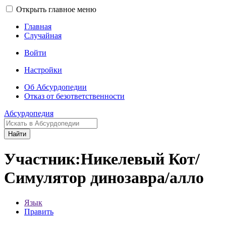
Открыть главное меню
Главная
Случайная
Войти
Настройки
Об Абсурдопедии
Отказ от безответственности
Абсурдопедия
Найти
Участник:Никелевый Кот/
Симулятор динозавра/алло
Язык
Править