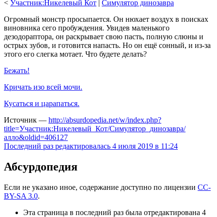
<
Участник:Никелевый Кот
‎ |
Симулятор динозавра
Огромный монстр просыпается. Он нюхает воздух в поисках
виновника сего пробуждения. Увидев маленького
дезодораптора, он раскрывает свою пасть, полную слюны и
острых зубов, и готовится напасть. Но он ещё сонный, и из-за
этого его слегка мотает. Что будете делать?
Бежать!
Кричать изо всей мочи.
Кусаться и царапаться.
Источник —
http://absurdopedia.net/w/index.php?
title=Участник:Никелевый_Кот/Симулятор_динозавра/
алло&oldid=406127
Последний раз редактировалась 4 июля 2019 в 11:24
Абсурдопедия
Если не указано иное, содержание доступно по лицензии
CC-
BY-SA 3.0
.
Эта страница в последний раз была отредактирована 4