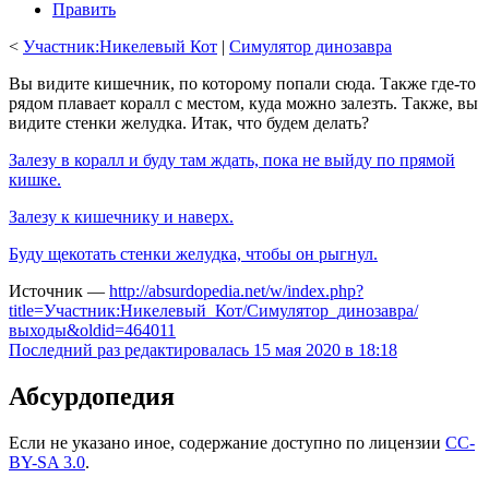
Править
<
Участник:Никелевый Кот
‎ |
Симулятор динозавра
Вы видите кишечник, по которому попали сюда. Также где-то
рядом плавает коралл с местом, куда можно залезть. Также, вы
видите стенки желудка. Итак, что будем делать?
Залезу в коралл и буду там ждать, пока не выйду по прямой
кишке.
Залезу к кишечнику и наверх.
Буду щекотать стенки желудка, чтобы он рыгнул.
Источник —
http://absurdopedia.net/w/index.php?
title=Участник:Никелевый_Кот/Симулятор_динозавра/
выходы&oldid=464011
Последний раз редактировалась 15 мая 2020 в 18:18
Абсурдопедия
Если не указано иное, содержание доступно по лицензии
CC-
BY-SA 3.0
.